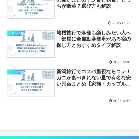
ちが豪華？選び方も解説
2025.12.27
箱根旅行で麻雀も楽しみたい人へ
ホテル情報
｜部屋に全自動麻雀卓がある宿の
探し方とおすすめタイプ解説
2025.12.16
新潟旅行でコスパ重視ならコレ！
ホテル情報
カニが食べきれない量で有名な安
い民宿まとめ【家族・カップルに
も◎】
2025.12.12