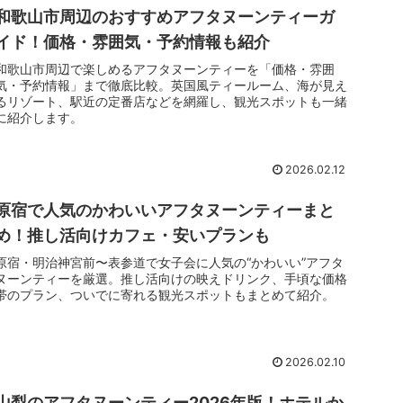
和歌山市周辺のおすすめアフタヌーンティーガ
イド！価格・雰囲気・予約情報も紹介
和歌山市周辺で楽しめるアフタヌーンティーを「価格・雰囲
気・予約情報」まで徹底比較。英国風ティールーム、海が見え
るリゾート、駅近の定番店などを網羅し、観光スポットも一緒
に紹介します。
2026.02.12
原宿で人気のかわいいアフタヌーンティーまと
め！推し活向けカフェ・安いプランも
原宿・明治神宮前〜表参道で女子会に人気の“かわいい”アフタ
ヌーンティーを厳選。推し活向けの映えドリンク、手頃な価格
帯のプラン、ついでに寄れる観光スポットもまとめて紹介。
2026.02.10
山梨のアフタヌーンティー2026年版！ホテルか