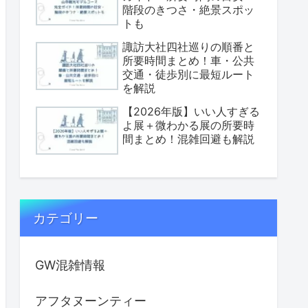
階段のきつさ・絶景スポッ
トも
諏訪大社四社巡りの順番と
所要時間まとめ！車・公共
交通・徒歩別に最短ルート
を解説
【2026年版】いい人すぎる
よ展＋微わかる展の所要時
間まとめ！混雑回避も解説
カテゴリー
GW混雑情報
アフタヌーンティー