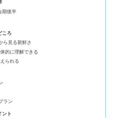
帯
会期後半
どころ
”から見る新鮮さ
立体的に理解できる
考えられる
ン
プラン
イント