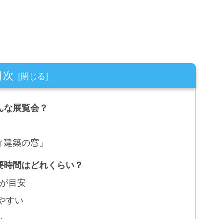
目次
んな展覧会？
ィ建築の窓」
要時間はどれくらい？
分が目安
やすい