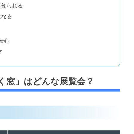
て知られる
になる
安心
方
く窓」はどんな展覧会？