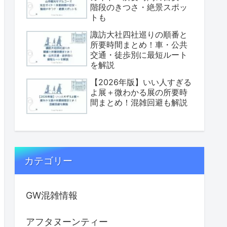
階段のきつさ・絶景スポッ
トも
諏訪大社四社巡りの順番と
所要時間まとめ！車・公共
交通・徒歩別に最短ルート
を解説
【2026年版】いい人すぎる
よ展＋微わかる展の所要時
間まとめ！混雑回避も解説
カテゴリー
GW混雑情報
アフタヌーンティー