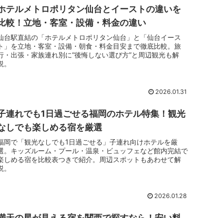
ホテルメトロポリタン仙台とイーストの違いを
比較！立地・客室・設備・料金の違い
仙台駅直結の「ホテルメトロポリタン仙台」と「仙台イース
ト」を立地・客室・設備・朝食・料金目安まで徹底比較。旅
行・出張・家族連れ別に“後悔しない選び方”と周辺観光も解
説。
2026.01.31
子連れでも1日過ごせる福岡のホテル特集！観光
なしでも楽しめる宿を厳選
福岡で「観光なしでも1日過ごせる」子連れ向けホテルを厳
選。キッズルーム・プール・温泉・ビュッフェなど館内完結で
楽しめる宿を比較表つきで紹介。周辺スポットもあわせて解
説。
2026.01.28
満天の星が見える宿を関西で探すなら！安い料