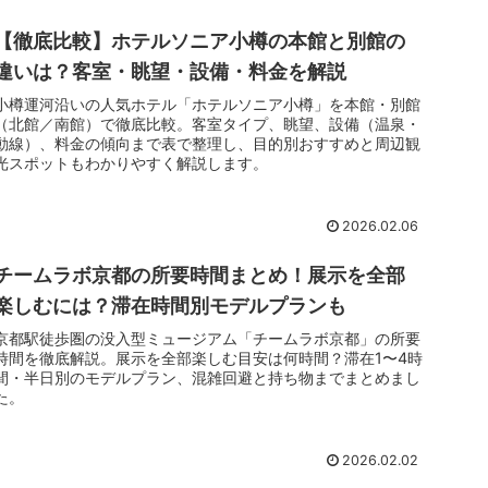
【徹底比較】ホテルソニア小樽の本館と別館の
違いは？客室・眺望・設備・料金を解説
小樽運河沿いの人気ホテル「ホテルソニア小樽」を本館・別館
（北館／南館）で徹底比較。客室タイプ、眺望、設備（温泉・
動線）、料金の傾向まで表で整理し、目的別おすすめと周辺観
光スポットもわかりやすく解説します。
2026.02.06
チームラボ京都の所要時間まとめ！展示を全部
楽しむには？滞在時間別モデルプランも
京都駅徒歩圏の没入型ミュージアム「チームラボ京都」の所要
時間を徹底解説。展示を全部楽しむ目安は何時間？滞在1〜4時
間・半日別のモデルプラン、混雑回避と持ち物までまとめまし
た。
2026.02.02