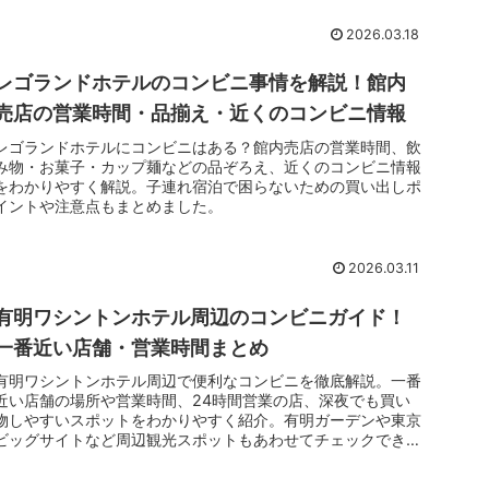
2026.03.18
レゴランドホテルのコンビニ事情を解説！館内
売店の営業時間・品揃え・近くのコンビニ情報
レゴランドホテルにコンビニはある？館内売店の営業時間、飲
み物・お菓子・カップ麺などの品ぞろえ、近くのコンビニ情報
をわかりやすく解説。子連れ宿泊で困らないための買い出しポ
イントや注意点もまとめました。
2026.03.11
有明ワシントンホテル周辺のコンビニガイド！
一番近い店舗・営業時間まとめ
有明ワシントンホテル周辺で便利なコンビニを徹底解説。一番
近い店舗の場所や営業時間、24時間営業の店、深夜でも買い
物しやすいスポットをわかりやすく紹介。有明ガーデンや東京
ビッグサイトなど周辺観光スポットもあわせてチェックできま
す。