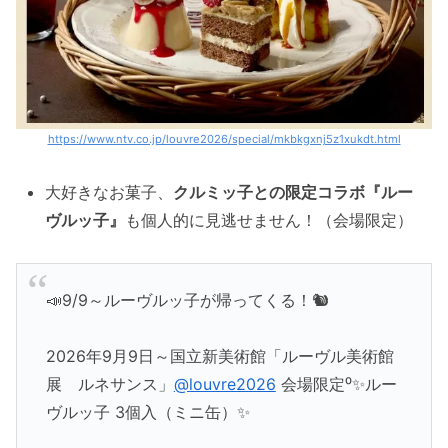
https://www.ntv.co.jp/louvre2026/special/mkbkgxnj5z1xukdt.html
大好きなお菓子、
クルミッ子との限定コラボ『ルー
ヴルッ子』
も個人的に見逃せません！（会場限定）
📣9/9～ルーヴルッ子が帰ってくる！🐿
2026年9月9日～国立新美術館「ルーヴル美術館
展 ルネサンス」
@louvre2026
会場限定⁰✨ルー
ヴルッ子 3個入（ミニ缶）✨