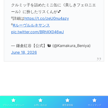
クルミッ子を詰めたミニ缶に《美しきフェロニエ
ール》に扮したリスくんが💕
⁰詳細は
https://t.co/zeU0nu4azy
⁰
#ルーヴルルネサンス
pic.twitter.com/BRhXX046wJ
— 鎌倉紅谷【公式】🐿 (@Kamakura_Beniya)
June 18, 2026
プライバシーポリシー
お問い合わせ
運営者情報
サイトマップ