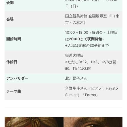
会期
日（日）
国立新美術館 企画展示室 1E（東
会場
京・六本木）
10:00～18:00（毎週金・土曜日
開館時間
は
20:00まで夜間開館
）
※入場は閉館の30分前まで
毎週火曜日
休館日
※ただし9/22、11/3、12/8は開
館、11/4は休館
アンバサダー
北川景子さん
角野隼斗さん（ピアノ：Hayato
テーマ曲
Sumino）「Forma」