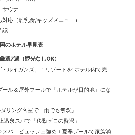
・サウナ
も対応（離乳食/キッズメニュー）
確認
福岡のホテル早見表
厳選7選（観光なしOK）
esort（ザ・ルイガンズ）：リゾートを“ホテル内で完
プール＆屋外プールで「ホテルが目的地」にな
＆ボルダリング客室で「雨でも無双」
屋上温泉スパで「移動ゼロの贅沢」
＆スパ：ビュッフェ強め＋夏季プールで家族満