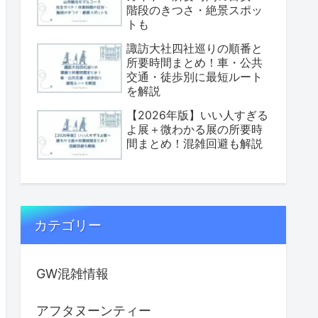
階段のきつさ・絶景スポッ
トも
諏訪大社四社巡りの順番と
所要時間まとめ！車・公共
交通・徒歩別に最短ルート
を解説
【2026年版】いい人すぎる
よ展＋微わかる展の所要時
間まとめ！混雑回避も解説
カテゴリー
GW混雑情報
アフタヌーンティー