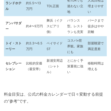
初TDRでも
人気日程は
ランドホテ
約5.5〜13
TDL正面
迷わない立
埋まりやす
ル
万円
地
い
舞浜（イク
バランス
パークまで
アンバサダ
約4〜9万円
スピアリ
型。レスト
徒歩はやや
ー
側）
ランも充実
距離
コスパ×世
トイ・スト
約3.3〜6.5
ベイサイド
部屋眺望で
界観。家族
ーリー
万円
ST
満足度差
にも
新浦安周辺
とにかく予
セレブレー
比較的安価
移動時間は
（シャト
算重視に強
ション
（最安帯）
増える
ル）
い
料金目安は、公式の料金カレンダーで日々変動する前提
の“参考”です。