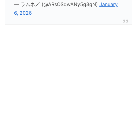
— ラムネ🪄 (@ARsOSqwANy5g3gN)
January
6, 2026