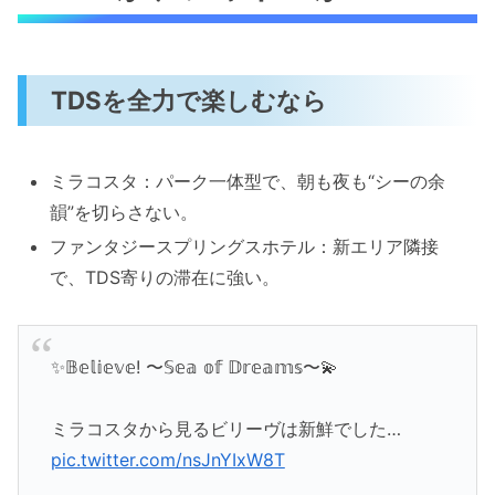
TDSを全力で楽しむなら
ミラコスタ：パーク一体型で、朝も夜も“シーの余
韻”を切らさない。
ファンタジースプリングスホテル：新エリア隣接
で、TDS寄りの滞在に強い。
✨𝔹𝕖𝕝𝕚𝕖𝕧𝕖! 〜𝕊𝕖𝕒 𝕠𝕗 𝔻𝕣𝕖𝕒𝕞𝕤〜💫
ミラコスタから見るビリーヴは新鮮でした…
pic.twitter.com/nsJnYIxW8T