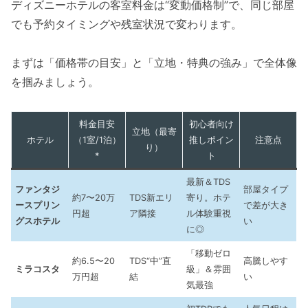
ディズニーホテルの客室料金は“変動価格制”で、同じ部屋
でも予約タイミングや残室状況で変わります。
まずは「価格帯の目安」と「立地・特典の強み」で全体像
を掴みましょう。
料金目安
初心者向け
立地（最寄
ホテル
（1室/1泊）
推しポイン
注意点
り）
*
ト
最新＆TDS
ファンタジ
部屋タイプ
約7〜20万
TDS新エリ
寄り。ホテ
ースプリン
で差が大き
円超
ア隣接
ル体験重視
グスホテル
い
に◎
「移動ゼロ
約6.5〜20
TDS“中”直
高騰しやす
ミラコスタ
級」＆雰囲
万円超
結
い
気最強