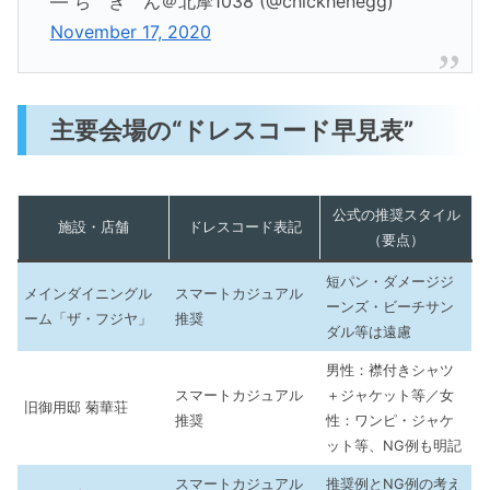
— ち き ん＠北摩1038 (@chickhenegg)
November 17, 2020
主要会場の“ドレスコード早見表”
公式の推奨スタイル
施設・店舗
ドレスコード表記
（要点）
短パン・ダメージジ
メインダイニングル
スマートカジュアル
ーンズ・ビーチサン
ーム「ザ・フジヤ」
推奨
ダル等は遠慮
男性：襟付きシャツ
スマートカジュアル
＋ジャケット等／女
旧御用邸 菊華荘
推奨
性：ワンピ・ジャケ
ット等、NG例も明記
スマートカジュアル
推奨例とNG例の考え