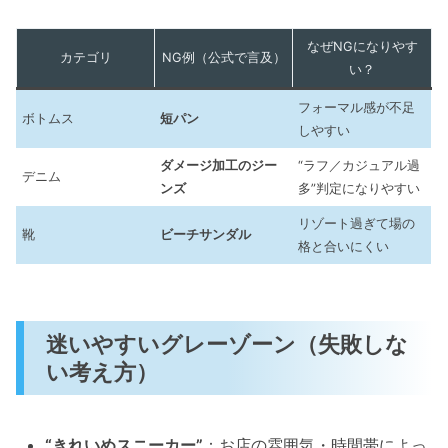
なぜNGになりやす
カテゴリ
NG例（公式で言及）
い？
フォーマル感が不足
ボトムス
短パン
しやすい
ダメージ加工のジー
“ラフ／カジュアル過
デニム
ンズ
多”判定になりやすい
リゾート過ぎて場の
靴
ビーチサンダル
格と合いにくい
迷いやすいグレーゾーン（失敗しな
い考え方）
“きれいめスニーカー”
：お店の雰囲気・時間帯によっ