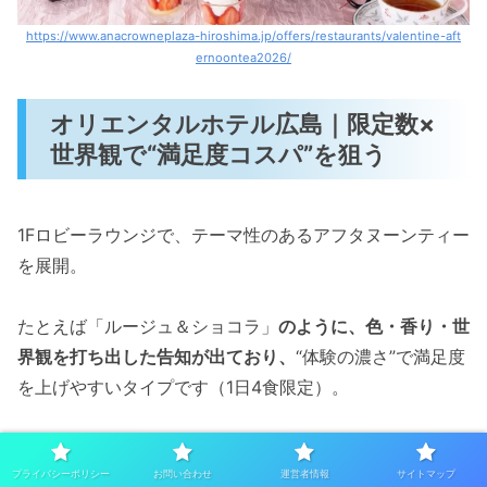
https://www.anacrowneplaza-hiroshima.jp/offers/restaurants/valentine-aft
ernoontea2026/
オリエンタルホテル広島｜限定数×
世界観で“満足度コスパ”を狙う
1Fロビーラウンジで、テーマ性のあるアフタヌーンティー
を展開。
たとえば「ルージュ＆ショコラ」
のように、色・香り・世
界観を打ち出した告知が出ており、
“体験の濃さ”で満足度
を上げやすいタイプです（1日4食限定）。
コスパ的おすすめポイント
プライバシーポリシー
お問い合わせ
運営者情報
サイトマップ