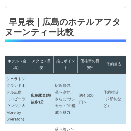
早見表｜広島のホテルアフタ
ヌーンティー比較
ホテル（会
アクセス目
推しポイン
価格帯の目
予約目安
場）
安
ト
安*
シェラトン
グランドホ
駅近最強。
テル広島
昼〜夕方、
予約推奨
広島駅直結/
約4,500
（ロビーラ
さらに“サン
（2部制な
徒歩1分
円〜
ウンジ／＆
セット”の構
ど）
More by
成も魅力
Sheraton）
落ち着いた