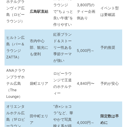
ホテルグラ
ラウンジ
3,800円の
ンヴィア広
イベント型
広島駅直結
で“ちょっと
ティー企画
島（ロビー
は要確認
良い午後”を
例あり
ラウンジ）
作りやすい
紅茶ブラン
ヒルトン広
市内中心
ド＆ストー
島（バー＆
部、観光に
リー性ある
予約推奨
ラウンジ
5,000円～
も便利
季節テーマ
ZATTA）
が強い
ANAクラウ
ロビーラウ
ンプラザホ
ンジで王道
テル広島
袋町エリア
4,840円〜
予約が安心
のホテルテ
（The
ィー
Lounge）
オリエンタ
“赤×ショコ
ルホテル広
ラ”など、華
田中町エリ
限定数は早
島（1Fロビ
やかで写真
ア
4,000円～
めに
ーラウン
映え系が得