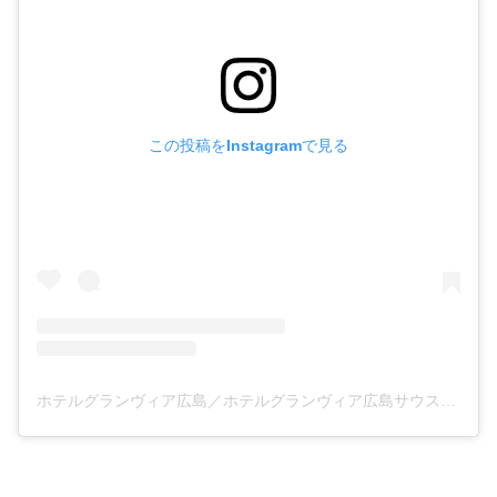
この投稿をInstagramで見る
ホテルグランヴィア広島／ホテルグランヴィア広島サウスゲート【公式】(@hotelgranviahiroshima)がシェアした投稿