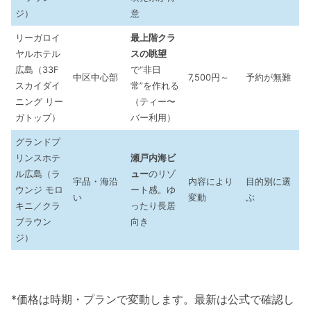
ジ）
意
リーガロイ
最上階クラ
ヤルホテル
スの眺望
広島（33F
で“非日
中区中心部
7,500円～
予約が無難
スカイダイ
常”を作れる
ニング リー
（ティー〜
ガトップ）
バー利用）
グランドプ
リンスホテ
瀬戸内海ビ
ル広島（ラ
ュー
のリゾ
宇品・海沿
内容により
目的別に選
ウンジ モロ
ート感。ゆ
い
変動
ぶ
キニ／クラ
ったり長居
ブラウン
向き
ジ）
*価格は時期・プランで変動します。最新は公式で確認し