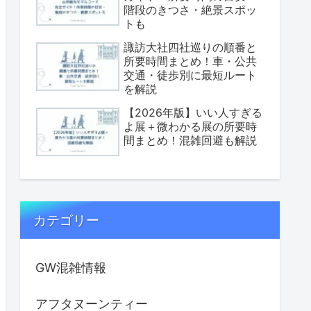
階段のきつさ・絶景スポッ
トも
諏訪大社四社巡りの順番と
所要時間まとめ！車・公共
交通・徒歩別に最短ルート
を解説
【2026年版】いい人すぎる
よ展＋微わかる展の所要時
間まとめ！混雑回避も解説
カテゴリー
GW混雑情報
アフタヌーンティー