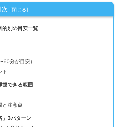
目次
目的別の目安一覧
〜60分が目安）
ント
拝観できる範囲
間と注意点
路」3パターン