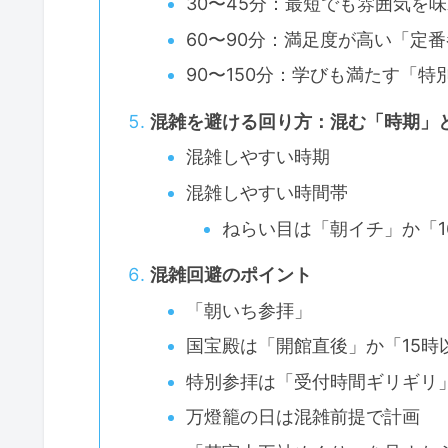
30〜45分：最短でも雰囲気を
60〜90分：満足度が高い「定
90〜150分：学びも満たす「
混雑を避ける回り方：混む「時期」
混雑しやすい時期
混雑しやすい時間帯
ねらい目は「朝イチ」か「1
混雑回避のポイント
「朝いち参拝」
国宝殿は「開館直後」か「15時
特別参拝は「受付時間ギリギリ
万燈籠の日は混雑前提で計画