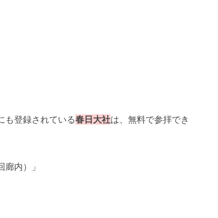
にも登録されている
春日大社
は、無料で参拝でき
、
回廊内）」