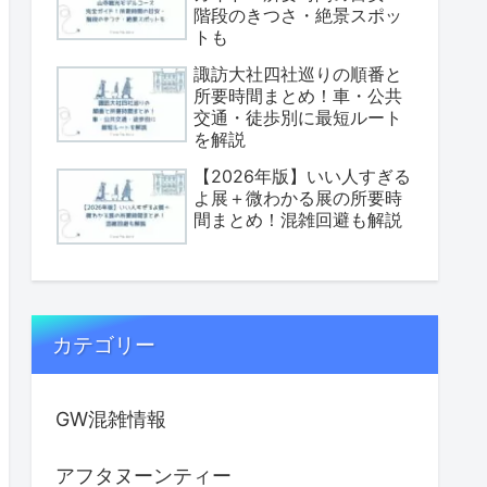
階段のきつさ・絶景スポッ
トも
諏訪大社四社巡りの順番と
所要時間まとめ！車・公共
交通・徒歩別に最短ルート
を解説
【2026年版】いい人すぎる
よ展＋微わかる展の所要時
間まとめ！混雑回避も解説
カテゴリー
GW混雑情報
アフタヌーンティー