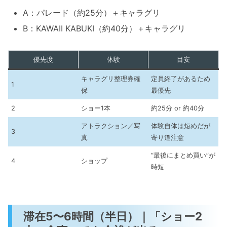
A：パレード（約25分）＋キャラグリ
B：KAWAII KABUKI（約40分）＋キャラグリ
優先度
体験
目安
キャラグリ整理券確
定員終了があるため
1
保
最優先
2
ショー1本
約25分 or 約40分
アトラクション／写
体験自体は短めだが
3
真
寄り道注意
“最後にまとめ買い”が
4
ショップ
時短
滞在5〜6時間（半日）｜「ショー2