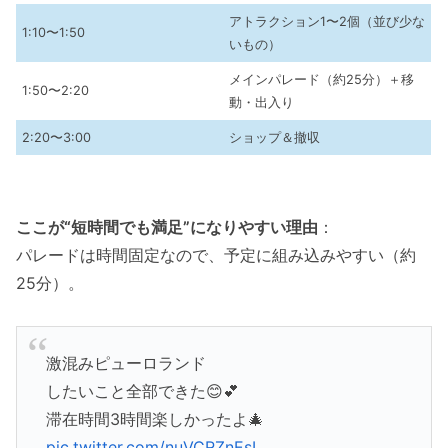
アトラクション1〜2個（並び少な
1:10〜1:50
いもの）
メインパレード（約25分）＋移
1:50〜2:20
動・出入り
2:20〜3:00
ショップ＆撤収
ここが“短時間でも満足”になりやすい理由
：
パレードは時間固定なので、予定に組み込みやすい（約
25分）。
激混みピューロランド
したいこと全部できた😊💕
滞在時間3時間楽しかったよ🎄
pic.twitter.com/nuVCRZnEsI