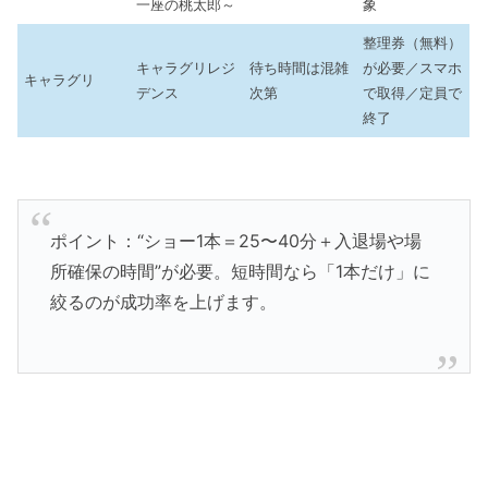
一座の桃太郎～
象
整理券（無料）
キャラグリレジ
待ち時間は混雑
が必要／スマホ
キャラグリ
デンス
次第
で取得／定員で
終了
ポイント：“ショー1本＝25〜40分＋入退場や場
所確保の時間”が必要。短時間なら「1本だけ」に
絞るのが成功率を上げます。