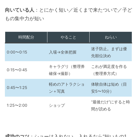
向いている人
：とにかく短い／近くまで来たついで／子ど
もの集中力が短い
時間配分
やること
ねらい
迷子防止。まずは優
0:00〜0:15
入場→全体把握
先順位決め
キャラグリ（整理券
これが満足度を作る
0:15〜0:45
確保→撮影）
（整理券方式）
軽めのアトラクショ
体験自体は短め（目
0:45〜1:25
ン＋写真
安5〜10分）
“最後だけ”にすると時
1:25〜2:00
ショップ
間が読める
成功のコツ
：ショーは入れない。入れるなら“短いもの1