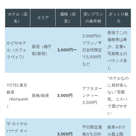
ホテル（店
価格（目
安いプラン
ざっくり魅
エリア
名）
安）
の条件例
力
新宿でこの
3,000円の
価格帯は希
かどやホテ
プラン／平
新宿（都庁
少。定番×
ル（カフェ
3,000円〜
日女性限定
前/新宿）
写真映えの
ラヴォワ）
で3,500円
バランス良
など
し
“ホテルなの
YOTEL東京
に肩肘張ら
アフタヌー
銀座
ない”雰囲
新橋/銀座
3,500円
ンティー
（Komyuniti
気。コスパ
3,500円
）
で選びやす
い
ザ ロイヤル
平日限定価
銀座×ホテ
パーク キャ
3,500円
格が3,500
ル最上階