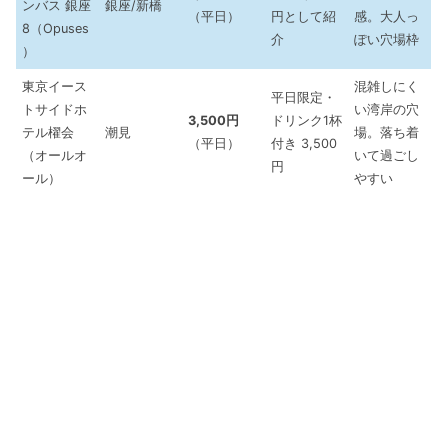
ンバス 銀座
銀座/新橋
（平日）
円として紹
感。大人っ
8（Opuses
介
ぽい穴場枠
）
東京イース
混雑しにく
平日限定・
トサイドホ
い湾岸の穴
3,500円
ドリンク1杯
テル櫂会
潮見
場。落ち着
（平日）
付き 3,500
（オールオ
いて過ごし
円
ール）
やすい