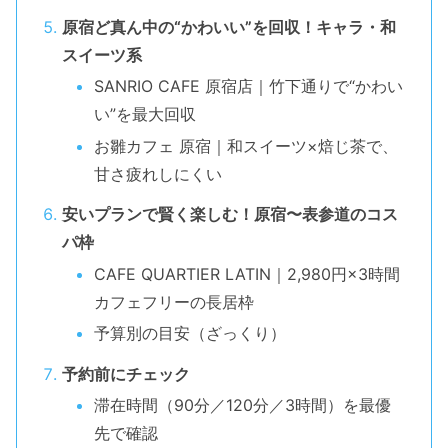
原宿ど真ん中の“かわいい”を回収！キャラ・和
スイーツ系
SANRIO CAFE 原宿店｜竹下通りで“かわい
い”を最大回収
お雛カフェ 原宿｜和スイーツ×焙じ茶で、
甘さ疲れしにくい
安いプランで賢く楽しむ！原宿〜表参道のコス
パ枠
CAFE QUARTIER LATIN｜2,980円×3時間
カフェフリーの長居枠
予算別の目安（ざっくり）
予約前にチェック
滞在時間（90分／120分／3時間）を最優
先で確認