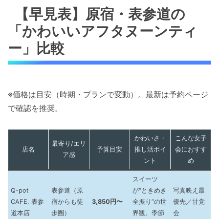
【早見表】原宿・表参道の
「かわいいアフタヌーンティ
ー」比較
※価格は目安（時期・プランで変動）。最新は予約ページ
で確認を推奨。
かわいさ・
こんな女子
最寄り/エリ
店名
予算目安
推し活ポイ
会におすす
ア感
ント
め
スイーツ
Q-pot
表参道（原
が“ときめき
写真映え最
CAFE. 表参
宿からも徒
3,850円〜
全振り”の世
優先／甘党
道本店
歩圏）
界観。季節
会