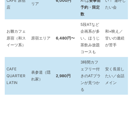
CAFE 原宿
6,000円
ATは
要事前
い！”連呼し
リア
店
予約・限定
たい会
数
5段ATなど
お雛カフェ
企画系が多
和×映え／
原宿（和ス
原宿エリア
6,480円〜
い。ほうじ
甘いの連続
イーツ系）
茶飲み放題
が苦手
コースも
3時間カフ
CAFE
ェフリー付
安く長居し
表参道（隠
QUARTIER
2,980円
きのATプラ
たい／会話
れ家）
LATIN
ンが見つか
メイン
る