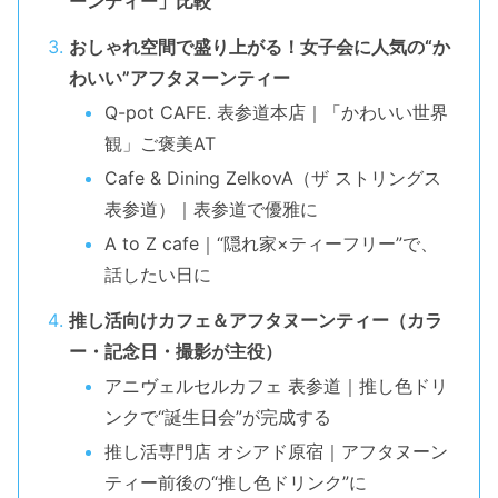
ーンティー」比較
おしゃれ空間で盛り上がる！女子会に人気の“か
わいい”アフタヌーンティー
Q-pot CAFE. 表参道本店｜「かわいい世界
観」ご褒美AT
Cafe & Dining ZelkovA（ザ ストリングス
表参道）｜表参道で優雅に
A to Z cafe｜“隠れ家×ティーフリー”で、
話したい日に
推し活向けカフェ＆アフタヌーンティー（カラ
ー・記念日・撮影が主役）
アニヴェルセルカフェ 表参道｜推し色ドリ
ンクで“誕生日会”が完成する
推し活専門店 オシアド原宿｜アフタヌーン
ティー前後の“推し色ドリンク”に