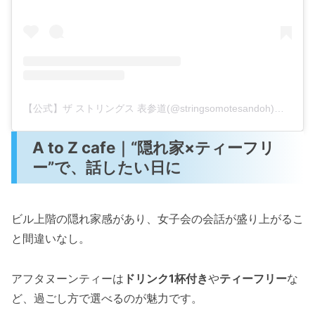
【公式】ザ ストリングス 表参道(@stringsomotesandoh)がシェアした投稿
A to Z cafe｜“隠れ家×ティーフリ
ー”で、話したい日に
ビル上階の隠れ家感があり、女子会の会話が盛り上がるこ
と間違いなし。
アフタヌーンティーは
ドリンク1杯付き
や
ティーフリー
な
ど、過ごし方で選べるのが魅力です。