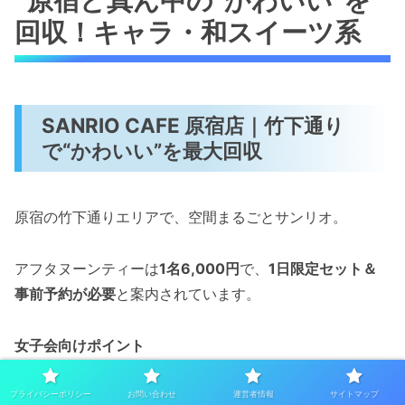
原宿ど真ん中の“かわいい”を
回収！キャラ・和スイーツ系
SANRIO CAFE 原宿店｜竹下通り
で“かわいい”を最大回収
原宿の竹下通りエリアで、空間まるごとサンリオ。
アフタヌーンティーは
1名6,000円
で、
1日限定セット＆
事前予約が必要
と案内されています。
女子会向けポイント
「キャラ×かわいい×限定」の三拍子で、遠方からの
プライバシーポリシー
お問い合わせ
運営者情報
サイトマップ