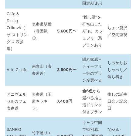
限定ATあり
Cafe &
“推し活”を
Dining
表参道駅近
打ち出した
ZelkovA（
ちょい贅沢
（雰囲気
5,600円〜
ATも。カフ
ザ ストリン
／空間重視
◎）
ェフリー系
グス 表参
プランあり
道）
隠れ家感＋
しっかりお
南青山（表
ティーフリ
A to Z cafe
3,900円〜
しゃべり／
参道近）
ー等のプラ
落ち着き
ンが選べる
全6色
から
アニヴェル
表参道（王
推しの誕生
選べる推し
セルカフェ
道キラキ
7,400円
日会／記念
活ドリンク
表参道
ラ）
日
付きプラン
キャラ空間
SANRIO
で特別感。
“かわい
竹下通りエ