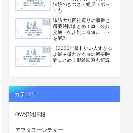
階段のきつさ・絶景スポッ
トも
諏訪大社四社巡りの順番と
所要時間まとめ！車・公共
交通・徒歩別に最短ルート
を解説
【2026年版】いい人すぎる
よ展＋微わかる展の所要時
間まとめ！混雑回避も解説
カテゴリー
GW混雑情報
アフタヌーンティー