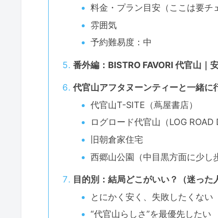
料金・プラン目安（ここは要チ
雰囲気
予約難易度：中
番外編：BISTRO FAVORI 代
代官山アフタヌーンティーと一緒に
代官山T-SITE（蔦屋書店）
ログロード代官山（LOG ROAD D
旧朝倉家住宅
西郷山公園（中目黒方面に少し
目的別：結局どこがいい？（迷った
とにかく安く、失敗したくない
“代官山らしさ”を最優先したい