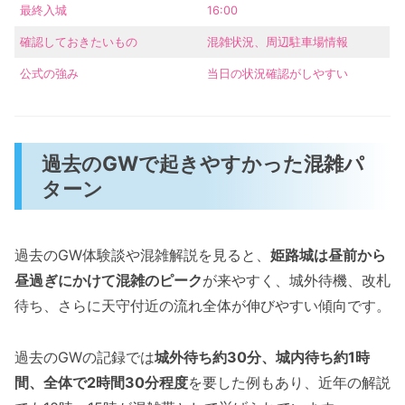
最終入城
16:00
確認しておきたいもの
混雑状況、周辺駐車場情報
公式の強み
当日の状況確認がしやすい
過去のGWで起きやすかった混雑パ
ターン
過去のGW体験談や混雑解説を見ると、
姫路城は昼前から
昼過ぎにかけて混雑のピーク
が来やすく、城外待機、改札
待ち、さらに天守付近の流れ全体が伸びやすい傾向です。
過去のGWの記録では
城外待ち約30分、城内待ち約1時
間、全体で2時間30分程度
を要した例もあり、近年の解説