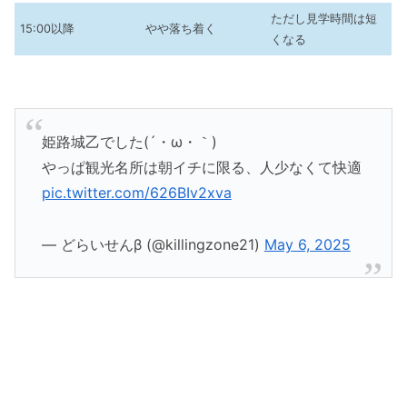
ただし見学時間は短
15:00以降
やや落ち着く
くなる
姫路城乙でした(´・ω・｀)
やっぱ観光名所は朝イチに限る、人少なくて快適
pic.twitter.com/626BIv2xva
— どらいせんβ (@killingzone21)
May 6, 2025