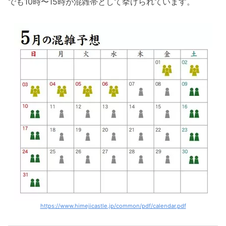
でも10時〜15時が混雑帯として挙げられています。
https://www.himejicastle.jp/common/pdf/calendar.pdf