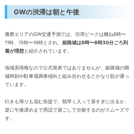
GWの渋滞は朝と午後
播磨エリアのGW交通予測では、渋滞ピークは概ね8時〜
11時、15時〜18時とされ、
姫路城は8時〜8時30分ごろ到
着が理想
と紹介されています。
地域系情報なので公式発表ではありませんが、姫路城の開
城時刻や駐車場満車傾向と組み合わせるとかなり筋が通っ
ています。
行きも帰りも混む前提で、朝早く入って昼すぎに出るか、
逆に午後遅めまで周辺で過ごして分散するのがスムーズで
す。