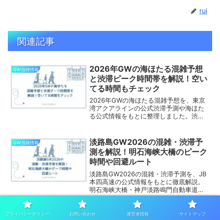
rui
関連記事
2026年GWの海ほたる混雑予想
GW混雑情報
と渋滞ピーク時間帯を解説！空い
てる時間もチェック
2026年GWの海ほたる混雑予想を、東京
湾アクアラインの公式渋滞予測や海ほた
る公式情報をもとに整理しました。渋滞
ピーク時間帯、空いている狙い目、アク
セス、駐車場、駐車待ちの考え方も。公
式データを踏まえつつ、現実的な回り方
淡路島GW2026の混雑・渋滞予
GW混雑情報
も紹介します。
測を解説！明石海峡大橋のピーク
時間や回避ルート
淡路島GW2026の混雑・渋滞予測を、JB
本四高速の公式情報をもとに徹底解説。
明石海峡大橋・神戸淡路鳴門自動車道の
ピーク時間、駐車場事情、観光しやすい
回り方、快適に動くための回避ルートま
で、初めての人にもわかりやすくまとめ
大内宿GW2026の混雑予想！渋
プライバシーポリシー
お問い合わせ
運営者情報
サイトマップ
GW混雑情報