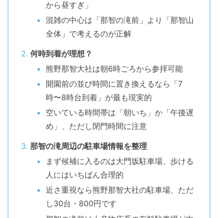
から昼すぎ」
混雑の中心は「那智の滝前」より「那智山
全体」で考えるのが正解
何時到着が理想？
熊野那智大社は朝6時ごろから参拝可能
開園前の並び時間に置き換えるなら「7
時〜8時台到着」が最も現実的
空いている時間帯は「朝いち」か「午後遅
め」、ただし閉門時間に注意
那智の滝周辺の駐車場情報を整理
まず候補に入るのは大門坂駐車場、歩ける
人にはいちばん合理的
近さ重視なら熊野那智大社の駐車場、ただ
し30台・800円です