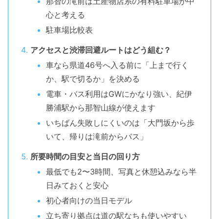
那智の滝前は土産物店系の有料駐車場が中
心と考える
駐車場比較表
アクセスと渋滞回避ルートはどう組む？
車なら県道46号へ入る前に「上まで行く
か、駅で切るか」を決める
電車・バス利用はGWにかなり強い、紀伊
勝浦駅から那智山線が使えます
いちばん失敗しにくいのは「大門坂から歩
いて、帰りは滝前からバス」
所要時間の目安と当日の回り方
最低でも2〜3時間、写真と休憩込みなら半
日みておくと安心
初心者向けの当日モデル
立ち寄り拠点は道の駅なちも使いやすい