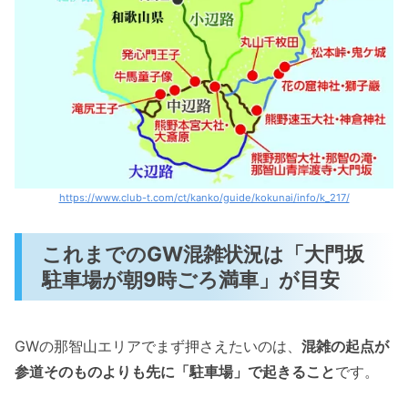
https://www.club-t.com/ct/kanko/guide/kokunai/info/k_217/
これまでのGW混雑状況は「大門坂
駐車場が朝9時ごろ満車」が目安
GWの那智山エリアでまず押さえたいのは、
混雑の起点が
参道そのものよりも先に「駐車場」で起きること
です。