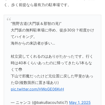
く、歩く前提なら最有力の駐車場です。
”熊野古道(大門坂＆那智の滝)”
大門坂の無料駐車場に停め、徒歩30分？程度かけ
てハイキング。
海外からの来訪者が多い…
杖立貸してくれるのはありがたかったです。行く
時は40本くらいあったのに帰ってきたら1本もな
くて😳
下山で邪魔だったけど元位置に戻した甲斐があっ
た😌(複数箇所に置き場あり)
pic.twitter.com/HWoGE06KvH
— ニャンコ (@baku8acou1stic7)
May 1, 2025