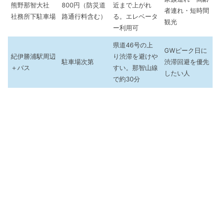
熊野那智大社
800円（防災道
近まで上がれ
者連れ・短時間
社務所下駐車場
路通行料含む）
る。エレベータ
観光
ー利用可
県道46号の上
GWピーク日に
紀伊勝浦駅周辺
り渋滞を避けや
駐車場次第
渋滞回避を優先
＋バス
すい。那智山線
したい人
で約30分