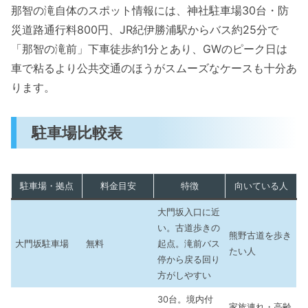
那智の滝自体のスポット情報には、神社駐車場30台・防
災道路通行料800円、JR紀伊勝浦駅からバス約25分で
「那智の滝前」下車徒歩約1分とあり、GWのピーク日は
車で粘るより公共交通のほうがスムーズなケースも十分あ
ります。
駐車場比較表
駐車場・拠点
料金目安
特徴
向いている人
大門坂入口に近
い。古道歩きの
熊野古道を歩き
大門坂駐車場
無料
起点。滝前バス
たい人
停から戻る回り
方がしやすい
30台。境内付
家族連れ・高齢