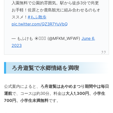
入園無料で公園的雰囲気。駅から徒歩3分で尚更
お手軽！佐原とか鹿島観光に組み合わせるのもオ
ススメ！
#もふ散歩
pic.twitter.com/QZ3R7YuVbQ
— もふけも ☀️🐕‍🦺🚃 (@MFKM_WFWF)
June 6,
2023
ろ舟遊覧で水郷情緒を満喫
公式案内によると、
ろ舟遊覧はあやめまつり期間中は毎日
運航
で、コースは約30分。料金は
大人1,300円、小学生
700円、小学生未満無料
です。