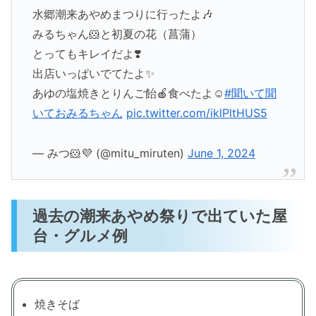
水郷潮来あやめまつりに行ったよ🎶
みるちゃん🐹と初夏の花（菖蒲）
とってもキレイだよ❣️
出店いっぱいでてたよ✨
あゆの塩焼きとりんご飴🍎食べたよ☺️
#聞いて聞
いておみるちゃん
pic.twitter.com/iklPltHUS5
— みつ🐹💜 (@mitu_miruten)
June 1, 2024
過去の潮来あやめ祭りで出ていた屋
台・グルメ例
焼きそば