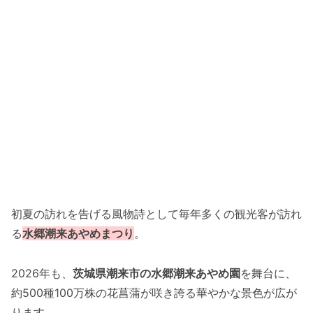
初夏の訪れを告げる風物詩として毎年多くの観光客が訪れ
る
水郷潮来あやめまつり
。
2026年も、
茨城県潮来市の水郷潮来あやめ園
を舞台に、
約500種100万株の花菖蒲が咲き誇る華やかな景色が広が
ります。