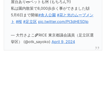
屋台あり🌭ペットも🆗 (もちろん⁈)
私は園内散策で8,000歩歩く事ができました🙌
5月6日まで開催
#舎人公園
#花と光のムーブメン
ト
#桜
#足立区
pic.twitter.com/Pt3dHE5DIp
— 大竹さよこ🌾RICE 東京都議会議員（足立区選
挙区） (@otk_sayoko)
April 9, 2024