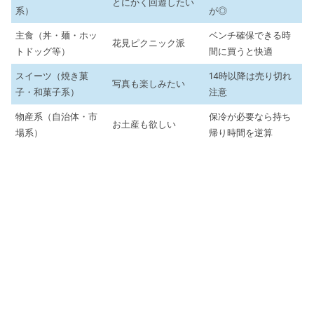
とにかく回遊したい
系）
が◎
主食（丼・麺・ホッ
ベンチ確保できる時
花見ピクニック派
トドッグ等）
間に買うと快適
スイーツ（焼き菓
14時以降は売り切れ
写真も楽しみたい
子・和菓子系）
注意
物産系（自治体・市
保冷が必要なら持ち
お土産も欲しい
場系）
帰り時間を逆算