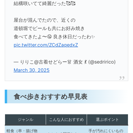
結構咲いてて綺麗だった🥰🥰
屋台が混んでたので、近くの
道頓堀でビールも共にお好み焼き
食べてきたよ〜🤤 良き休日だったわ✨
pic.twitter.com/ZCdZaqedxZ
— りりこ@古着せどらー👗 酒女 💃 (@sedririco)
March 30, 2025
食べ歩きおすすめ早見表
ジャンル
こんな人におすすめ
選ぶポイント
軽食（串・揚げ物
手が汚れにくいもの