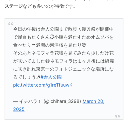
ステージ
なども多いのが特徴です。
今日の午後は舎人公園まで散歩🚶復興祭が開催中
で屋台もたくさん💮小腹を満たすためオムソバを
食べたり🍴満開の河津桜を見たり🌸
そのあとネモフィラ花壇を見てみたら少しだけ花
が咲いてました😄ネモフィラは１ヶ月後には綺麗
に咲き乱れ東京一のフォトジェニックな場所にな
るでしょう🎶
#舎人公園
pic.twitter.com/g1reTfuuwK
— イチハラ！ (@ichihara_3298)
March 20,
2025