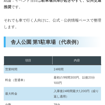
結論：イベント当日は
駐車場渋滞が起きやすく、公共交通
推奨
です。
それでも車で行く人向けに、公式・公的情報ベースで整理
します。
舎人公園 第1駐車場（代表例）
項目
内容
営業時間
24時間
最初の1時間300円、以後20分
料金（普通車）
100円
入庫後24時間最大1,200円（繰り
最大料金
返し適用）
台数
78台