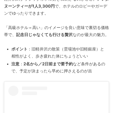
ヌーンティーが1人3,300円
で、ホテルのロビーやガーデ
ンでゆったりできます。
「高級ホテル＝高い」のイメージを良い意味で裏切る価格
帯で、
記念日じゃなくても行ける贅沢
なのが最大の魅力。
ポイント
：旧軽井沢の散策（雲場池や旧軽銀座）と
相性がよく、歩き疲れた体にちょうどいい
注意
：
2名から／2日前まで要予約
など条件があるの
で、予定が決まったら早めに押さえるのが吉