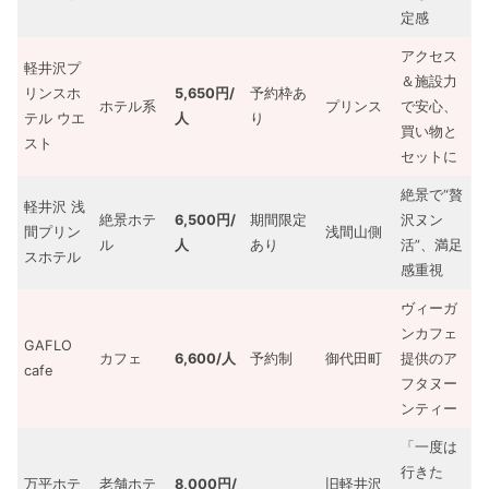
定感
アクセス
軽井沢プ
＆施設力
リンスホ
5,650円/
予約枠あ
ホテル系
プリンス
で安心、
テル ウエ
人
り
買い物と
スト
セットに
絶景で“贅
軽井沢 浅
絶景ホテ
6,500円/
期間限定
沢ヌン
間プリン
浅間山側
ル
人
あり
活”、満足
スホテル
感重視
ヴィーガ
ンカフェ
GAFLO
カフェ
6,600/人
予約制
御代田町
提供のア
cafe
フタヌー
ンティー
「一度は
行きた
万平ホテ
老舗ホテ
8,000円/
旧軽井沢