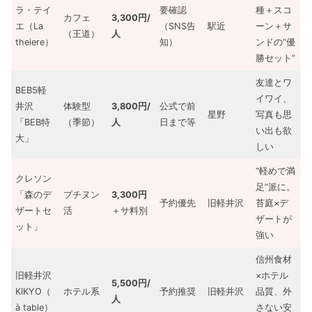
ラ・テイ
要確認
種＋スコ
カフェ
3,300円/
エ（La
（SNS告
駅近
ーン＋サ
（王道）
人
theiere）
知）
ンドの“優
勝セット”
友達とワ
BEB5軽
イワイ、
井沢
体験型
3,800円/
公式で前
星野
写真も思
「BEB特
（季節）
人
日まで等
い出も欲
大」
しい
“軽めで満
クレソン
足”派に。
「森のデ
プチヌン
3,300円
予約優先
旧軽井沢
苔庭×デ
ザートセ
活
＋サ料別
ザートが
ット」
強い
信州食材
旧軽井沢
×ホテル
5,500円/
KIKYO（
ホテル系
予約推奨
旧軽井沢
品質、外
人
à table）
さない安