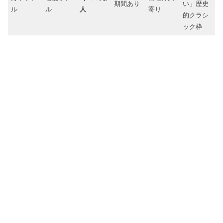
期間あり
い」歴史
ル
ル
人
寄り
的クラシ
ック枠