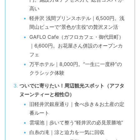
高い
軽井沢 浅間プリンスホテル｜6,500円。浅
間山ビューで“景色が主役”の贅沢ヌン活
GAFLO Cafe（ガフロカフェ・御代田町）
｜6,600円。お花屋さん併設のオープンカ
フェ
万平ホテル｜8,000円。“一生に一度枠”の
クラシック体験
ついでに寄りたい！周辺観光スポット（アフタ
ヌーンティーと相性◎）
旧軽井沢銀座通り｜食べ歩き＆お土産の定
番ルート
雲場池｜歩いて整う“軽井沢の必見景勝地”
白糸の滝｜涼と迫力を一気に回収