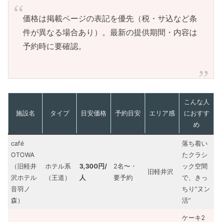
価格は掲載ページの表記を優先（税・サ込など条
件が異なる場合あり）。最新の提供期間・内容は
予約時に要確認。
こんな人
施設名
タイプ
目安価格
予約目安
エリア感
におすす
め
café
落ち着い
OTOWA
たクラシ
（旧軽井
ホテル系
3,300円/
2名〜・
ック空間
旧軽井沢
沢ホテル
（王道）
人
要予約
で、きっ
音羽ノ
ちり“ヌン
森）
活”
ケーキ2