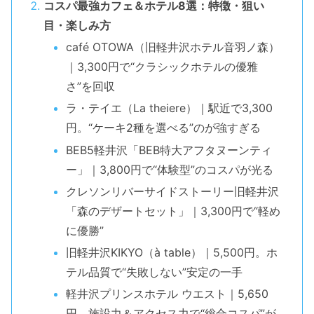
コスパ最強カフェ＆ホテル8選：特徴・狙い
目・楽しみ方
café OTOWA（旧軽井沢ホテル音羽ノ森）
｜3,300円で“クラシックホテルの優雅
さ”を回収
ラ・テイエ（La theiere）｜駅近で3,300
円。“ケーキ2種を選べる”のが強すぎる
BEB5軽井沢「BEB特大アフタヌーンティ
ー」｜3,800円で“体験型”のコスパが光る
クレソンリバーサイドストーリー旧軽井沢
「森のデザートセット」｜3,300円で“軽め
に優勝”
旧軽井沢KIKYO（à table）｜5,500円。ホ
テル品質で“失敗しない”安定の一手
軽井沢プリンスホテル ウエスト｜5,650
円。施設力＆アクセス力で“総合コスパ”が