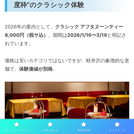
度枠”のクラシック体験
2026年の案内として、
クラシック アフタヌーンティー
8,000円（税サ込）
、期間は
2026/1/16〜3/19
と明記さ
れています。
価格は安いカテゴリではないですが、軽井沢の象徴的な老
舗で、
体験価値が別格
。
プライバシーポリシー
お問い合わせ
運営者情報
サイトマップ