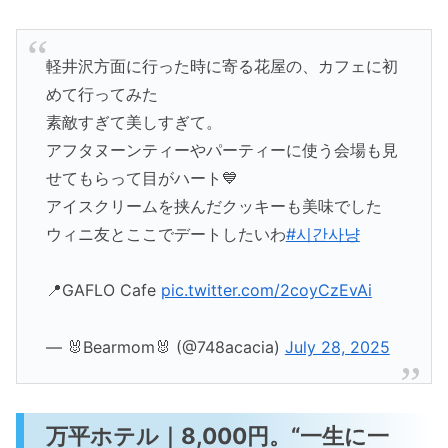
軽井沢方面に行った時に寄る花屋の、カフェに初
めて行ってみた
素敵すぎて美しすぎて。
アフタヌーンティーやパーティーに使う会場も見
せてもらって目がハート💙
アイスクリームを挟んだクッキーも美味でした
ウィニ友とここでデートしたいわ
#시간사냥
📍GAFLO Cafe
pic.twitter.com/2coyCzEvAi
— 🐰Bearmom🐰 (@748acacia)
July 28, 2025
万平ホテル｜8,000円。“一生に一