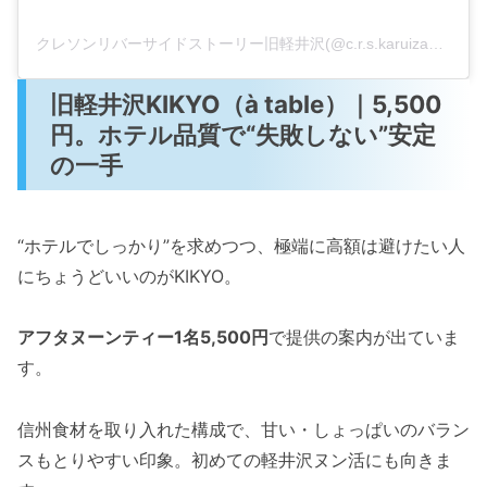
クレソンリバーサイドストーリー旧軽井沢(@c.r.s.karuizawa)がシェアした投稿
旧軽井沢KIKYO（à table）｜5,500
円。ホテル品質で“失敗しない”安定
の一手
“ホテルでしっかり”を求めつつ、極端に高額は避けたい人
にちょうどいいのがKIKYO。
アフタヌーンティー1名5,500円
で提供の案内が出ていま
す。
信州食材を取り入れた構成で、甘い・しょっぱいのバラン
スもとりやすい印象。初めての軽井沢ヌン活にも向きま