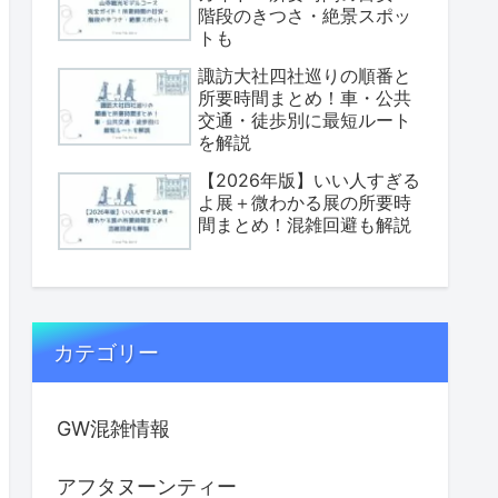
階段のきつさ・絶景スポッ
トも
諏訪大社四社巡りの順番と
所要時間まとめ！車・公共
交通・徒歩別に最短ルート
を解説
【2026年版】いい人すぎる
よ展＋微わかる展の所要時
間まとめ！混雑回避も解説
カテゴリー
GW混雑情報
アフタヌーンティー