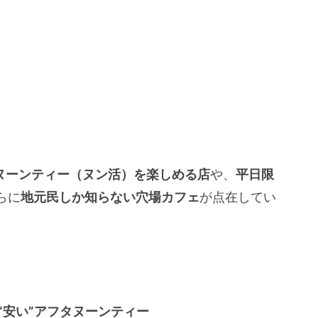
タヌーンティー（ヌン活）を楽しめる店
や、
平日限
らに
地元民しか知らない穴場カフェ
が点在してい
、
る“安い”アフタヌーンティー