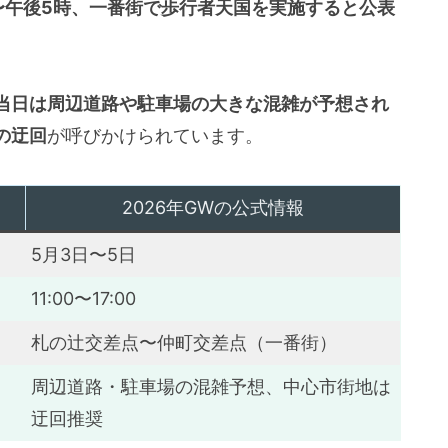
時〜午後5時、一番街で歩行者天国を実施すると公表
当日は周辺道路や駐車場の大きな混雑が予想され
の迂回
が呼びかけられています。
2026年GWの公式情報
5月3日〜5日
11:00〜17:00
札の辻交差点〜仲町交差点（一番街）
周辺道路・駐車場の混雑予想、中心市街地は
迂回推奨