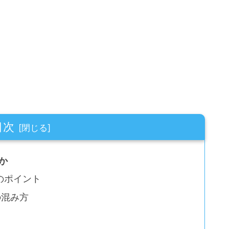
目次
か
のポイント
の混み方