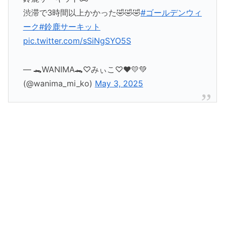
渋滞で3時間以上かかった🤣🤣🤣
#ゴールデンウィ
ーク
#鈴鹿サーキット
pic.twitter.com/sSiNgSYO5S
— 🐊WANIMA🐊♡みぃこ♡❤️💛💚
(@wanima_mi_ko)
May 3, 2025