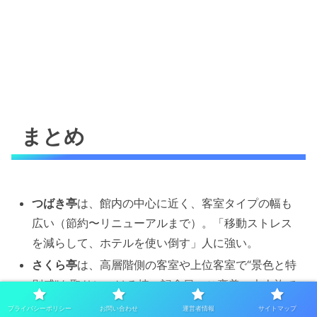
まとめ
つばき亭
は、館内の中心に近く、客室タイプの幅も
広い（節約〜リニューアルまで）。「移動ストレス
を減らして、ホテルを使い倒す」人に強い。
さくら亭
は、高層階側の客室や上位客室で“景色と特
別感”を取りにいける棟。記念日・ご褒美・大人旅で
満足度が跳ねやすい。
プライバシーポリシー
お問い合わせ
運営者情報
サイトマップ