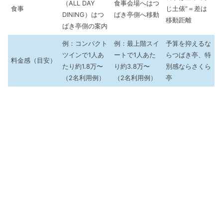
（ALL DAY
食事会場へはつ
食事
じ土俵”＝差は
DINING）はつ
ばき亭側へ移動
移動距離
ばき亭側の案内
例：コンパクト
例：最上階スイ
予算を抑えるな
ツインで1人あ
ートで1人あた
らつばき亭、特
料金感（目安）
たり約1.8万〜
り約3.8万〜
別感ならさくら
（2名利用例）
（2名利用例）
亭