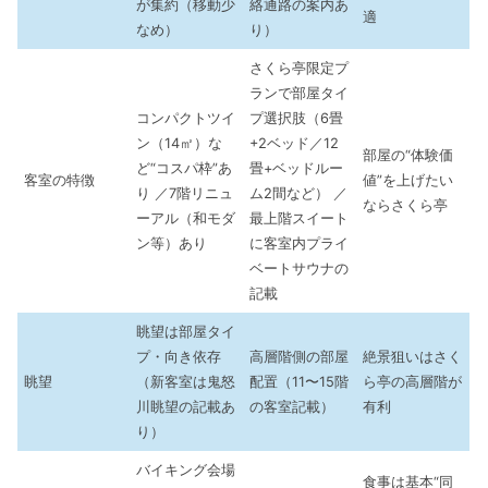
が集約（移動少
絡通路の案内あ
適
なめ）
り）
さくら亭限定プ
ランで部屋タイ
コンパクトツイ
プ選択肢（6畳
ン（14㎡）な
+2ベッド／12
部屋の“体験価
ど“コスパ枠”あ
畳+ベッドルー
客室の特徴
値”を上げたい
り ／7階リニュ
ム2間など） ／
ならさくら亭
ーアル（和モダ
最上階スイート
ン等）あり
に客室内プライ
ベートサウナの
記載
眺望は部屋タイ
プ・向き依存
高層階側の部屋
絶景狙いはさく
眺望
（新客室は鬼怒
配置（11〜15階
ら亭の高層階が
川眺望の記載あ
の客室記載）
有利
り）
バイキング会場
食事は基本“同