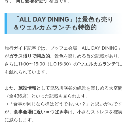
り、“同じ会場を使う”
構造です。
「ALL DAY DINING」は景色も売り
＆ウェルカムランチも特徴的
旅行ガイド記事では、ブッフェ会場「ALL DAY DINING」
が
ガラス張りで開放的
、景色を楽しめる旨の記載があり、
さらに11:00〜16:00（L.O.15:30）の“
ウエルカムランチ
”に
も触れられています。
また、施設情報として
鬼怒川渓谷の絶景を楽しめる大空間
（全436席）といった記載も見られます。
→「食事が同じなら棟はどうでもいい？」と思いがちです
が、
食事会場に近い＝つばき亭
は、小さなストレスを確実
に減らします。