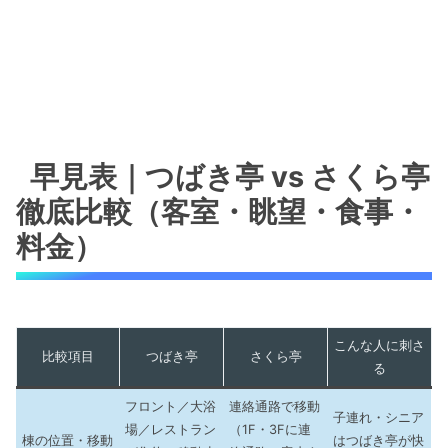
早見表｜つばき亭 vs さくら亭
徹底比較（客室・眺望・食事・
料金）
こんな人に刺さ
比較項目
つばき亭
さくら亭
る
フロント／大浴
連絡通路で移動
子連れ・シニア
場／レストラン
（1F・3Fに連
棟の位置・移動
はつばき亭が快