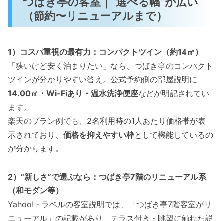
つばき亭の客室｜“選べる幅”が広い
（節約〜リニューアルまで）
1）コスパ重視の最有力：コンパクトツイン（約14㎡）
「狭いけど安く泊まりたい」なら、つばき亭のコンパクト
ツインが分かりやすい答え。公式予約側の部屋説明に
14.00㎡・Wi-Fiあり・温水洗浄便座
などが明記されてい
ます。
楽天のプラン例でも、2名利用時の1人あたり価格帯が表
示されており、
価格を抑えやすい枠
として機能しているの
が分かります。
2）“新しさ”で選ぶなら：つばき亭7階のリニューアル系
（和モダン等）
Yahoo!トラベルの客室説明では、「つばき亭7階客室がリ
ニューアル」の記載があり、テラス付き・眺望に触れた説