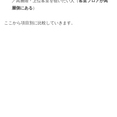
／高層階・上位客室を狙いたい人（
客室フロアが高
層側にある
）
ここから項目別に比較していきます。