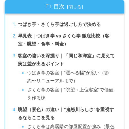
目次
つばき亭・さくら亭は過ごし方で決める
早見表｜つばき亭 vs さくら亭 徹底比較（客
室・眺望・食事・料金）
客室の違いを深掘り｜「同じ和洋室」に見えて
実は差が出るポイント
つばき亭の客室｜“選べる幅”が広い（節
約〜リニューアルまで）
さくら亭の客室｜“眺望＋上位客室”で価値
を作る棟
眺望（景色）の違い｜“鬼怒川らしさ”を重視す
るならここを見る
さくら亭は高層階の部屋配置が強み（景色