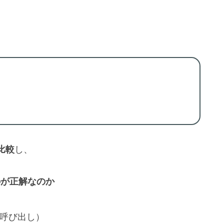
」
比較
し、
のが正解なのか
呼び出し）