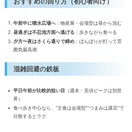
おすすめの回り方（初心者向け）
午前中に噴水広場へ
：物産展・会場型は昼から混む
昼過ぎは不忍池方面へ逃げる
：歩きながら食べる
夕方〜夜はさくら通りで締め
：ぼんぼりが灯って雰
囲気最高潮
混雑回避の鉄板
平日午前が比較的狙い目
（週末・見頃ピークは別世
界）
食べ歩き中心なら、“主食は会場型”“つまみは露店”で
分散するとラク