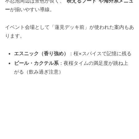
不忍池周辺は景色が良く、
“映えるフード”や海外系メニュ
ー
が揃いやすい導線。
イベント会場として「蓮見デッキ前」が使われた案内もあ
ります。
エスニック（香り強め）
：桜×スパイスで記憶に残る
ビール・カクテル系
：夜桜タイムの満足度が跳ね上
がる（飲み過ぎ注意）