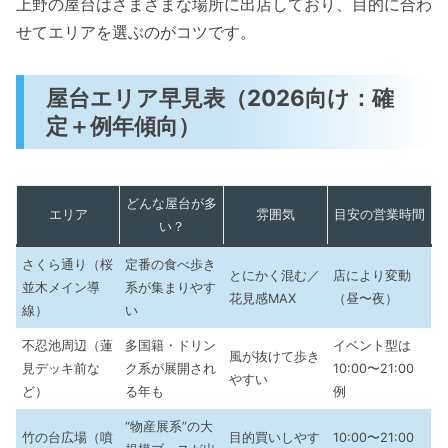
上野の屋台はさまざまな場所に出店しており、目的に合わ
せてエリアを選ぶのがコツです。
屋台エリア早見表（2026向け：確
定＋例年傾向）
どんな屋台が多
エリア
雰囲気
目安の営業時間
い？
さくら通り（桜
定番の食べ歩き
とにかく混む／
店により変動
並木メイン導
系が集まりやす
花見感MAX
（昼〜夜）
線）
い
不忍池周辺（蓮
多国籍・ドリン
イベント型は
風が抜けて歩き
見デッキ前な
ク系が展開され
10:00〜21:00
やすい
ど）
る年も
例
“物産展系”の大
竹の台広場（噴
目的買いしやす
10:00〜21:00