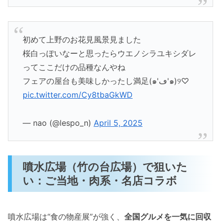
初めて上野のお花見風景見ました
桜白っぽいなーと思ったらウエノシラユキシダレ
ってここだけの品種なんやね
フェアの屋台も美味しかったし満足(๑'ڡ'๑)୨♡
pic.twitter.com/Cy8tbaGkWD
— nao (@lespo_n)
April 5, 2025
噴水広場（竹の台広場）で狙いた
い：ご当地・肉系・名店コラボ
噴水広場は“食の物産展”が強く、
全国グルメを一気に回収