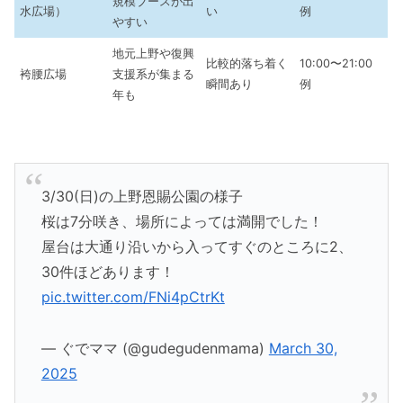
規模ブースが出
水広場）
い
例
やすい
地元上野や復興
比較的落ち着く
10:00〜21:00
袴腰広場
支援系が集まる
瞬間あり
例
年も
3/30(日)の上野恩賜公園の様子
桜は7分咲き、場所によっては満開でした！
屋台は大通り沿いから入ってすぐのところに2、
30件ほどあります！
pic.twitter.com/FNi4pCtrKt
— ぐでママ (@gudegudenmama)
March 30,
2025