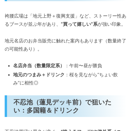
袴腰広場は「地元上野＋復興支援」など、ストーリー性あ
るブースが並ぶ年があり、
“買って嬉しい”系
が強い印象。
地元名店のお弁当販売に触れた案内もあります（数量終了
の可能性あり）。
名店弁当（数量限定系）
：午前〜昼が勝負
地元のつまみ＋ドリンク
：桜を見ながら“ちょい飲
み”に相性◎
不忍池（蓮見デッキ前）で狙いた
い：多国籍＆ドリンク