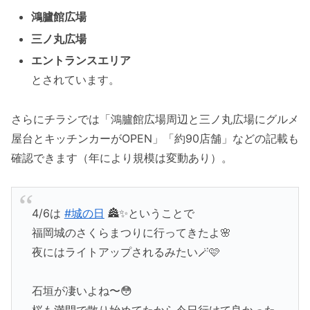
鴻臚館広場
三ノ丸広場
エントランスエリア
とされています。
さらにチラシでは「鴻臚館広場周辺と三ノ丸広場にグルメ
屋台とキッチンカーがOPEN」「約90店舗」などの記載も
確認できます（年により規模は変動あり）。
4/6は
#城の日
🏯✨ということで
福岡城のさくらまつりに行ってきたよ🌸
夜にはライトアップされるみたい🪄🩷
石垣が凄いよね〜😳
桜も満開で散り始めてたから今日行けて良かった