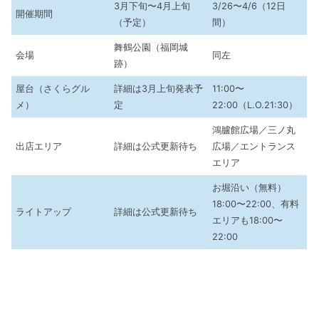
3月下旬〜4月上旬
3/26〜4/6（12日
開催期間
（予定）
間）
舞鶴公園（福岡城
会場
同左
跡）
屋台（さくらグル
詳細は3月上旬発表予
11:00〜
メ）
定
22:00（L.O.21:30）
鴻臚館広場／三ノ丸
出店エリア
詳細は公式更新待ち
広場／エントランス
エリア
お堀沿い（無料）
18:00〜22:00、有料
ライトアップ
詳細は公式更新待ち
エリアも18:00〜
22:00