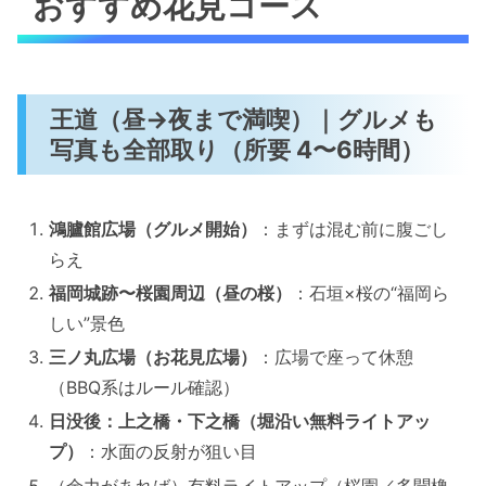
おすすめ花見コース
王道（昼→夜まで満喫）｜グルメも
写真も全部取り（所要 4〜6時間）
鴻臚館広場（グルメ開始）
：まずは混む前に腹ごし
らえ
福岡城跡〜桜園周辺（昼の桜）
：石垣×桜の“福岡ら
しい”景色
三ノ丸広場（お花見広場）
：広場で座って休憩
（BBQ系はルール確認）
日没後：上之橋・下之橋（堀沿い無料ライトアッ
プ）
：水面の反射が狙い目
（余力があれば）有料ライトアップ（桜園／多聞櫓