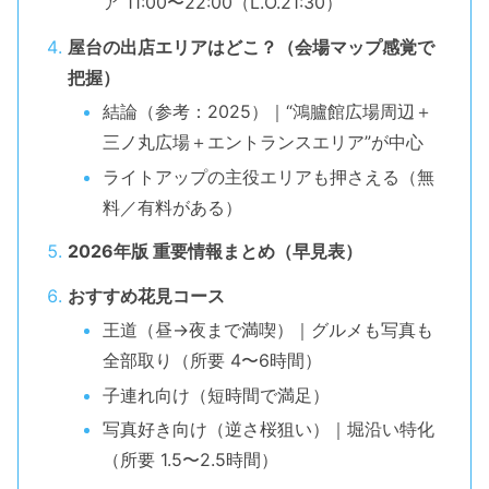
ア 11:00〜22:00（L.O.21:30）
屋台の出店エリアはどこ？（会場マップ感覚で
把握）
結論（参考：2025）｜“鴻臚館広場周辺＋
三ノ丸広場＋エントランスエリア”が中心
ライトアップの主役エリアも押さえる（無
料／有料がある）
2026年版 重要情報まとめ（早見表）
おすすめ花見コース
王道（昼→夜まで満喫）｜グルメも写真も
全部取り（所要 4〜6時間）
子連れ向け（短時間で満足）
写真好き向け（逆さ桜狙い）｜堀沿い特化
（所要 1.5〜2.5時間）