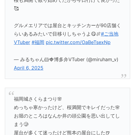
🥰
グルメエリアでは屋台とキッチンカーが90店舗く
らいあるみたいで目移りしちゃうよ😋🍖
#ご当地
VTuber
#福岡
pic.twitter.com/OaBeTsexNp
— みるちゃん🐹🍓博多弁VTuber (@miruham_v)
April 6, 2025
福岡城さくらまつり🌸
めっちゃ寒かったけど、桜満開でキレイだった🌸
お堀のところはなんか井の頭公園を思い出してし
まう🥲
屋台が多くて迷ったけど熊本の屋台にした🍺