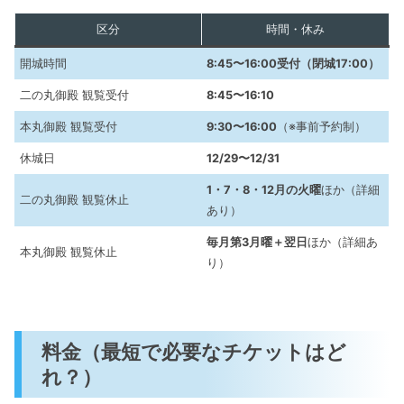
区分
時間・休み
開城時間
8:45〜16:00受付（閉城17:00）
二の丸御殿 観覧受付
8:45〜16:10
本丸御殿 観覧受付
9:30〜16:00
（※事前予約制）
休城日
12/29〜12/31
1・7・8・12月の火曜
ほか（詳細
二の丸御殿 観覧休止
あり）
毎月第3月曜＋翌日
ほか（詳細あ
本丸御殿 観覧休止
り）
料金（最短で必要なチケットはど
れ？）