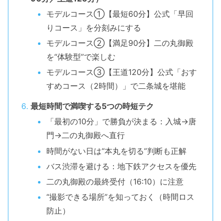
モデルコース①【最短60分】公式「早回
りコース」を分刻みにする
モデルコース②【満足90分】二の丸御殿
を“体験型”で楽しむ
モデルコース③【王道120分】公式「おす
すめコース（2時間）」で二条城を堪能
最短時間で満喫する5つの時短テク
「最初の10分」で勝負が決まる：入城→唐
門→二の丸御殿へ直行
時間がない日は“本丸を切る”判断も正解
バス渋滞を避ける：地下鉄アクセスを優先
二の丸御殿の最終受付（16:10）に注意
“撮影できる場所”を知っておく（時間ロス
防止）