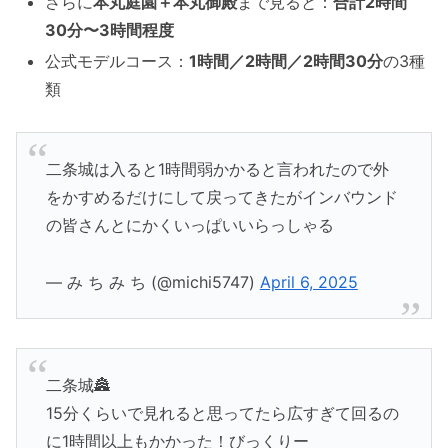
さらに
本丸庭園＋本丸御殿
まで見ると：
合計2時間
30分〜3時間程度
公式モデルコース：
1時間／2時間／2時間30分
の3種
類
二条城は入ると1時間弱かかると言われたので外
をかすめるだけにして戻ってきたがインバウンド
の皆さんとにかくいっぱいいらっしゃる
— み ち み ち (@michi5747)
April 6, 2025
二条城🏯
15分くらいで見れると思ってたら広すぎて回るの
に1時間以上もかかった！びっくりー