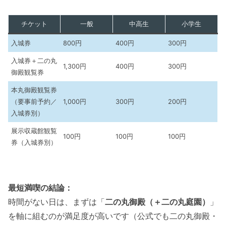
チケット
一般
中高生
小学生
入城券
800円
400円
300円
入城券＋二の丸
1,300円
400円
300円
御殿観覧券
本丸御殿観覧券
（要事前予約／
1,000円
300円
200円
入城券別）
展示収蔵館観覧
100円
100円
100円
券（入城券別）
最短満喫の結論：
時間がない日は、まずは「
二の丸御殿（＋二の丸庭園）
」
を軸に組むのが満足度が高いです（公式でも二の丸御殿・