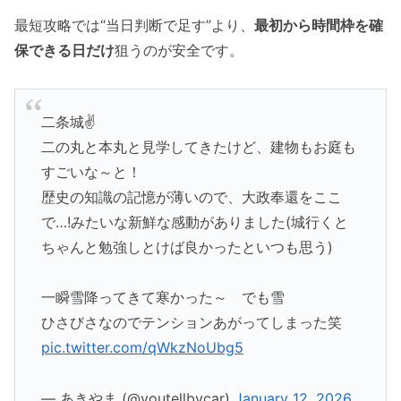
最短攻略では“当日判断で足す”より、
最初から時間枠を確
保できる日だけ
狙うのが安全です。
二条城✌
二の丸と本丸と見学してきたけど、建物もお庭も
すごいな～と！
歴史の知識の記憶が薄いので、大政奉還をここ
で…!みたいな新鮮な感動がありました(城行くと
ちゃんと勉強しとけば良かったといつも思う)
一瞬雪降ってきて寒かった～ でも雪
ひさびさなのでテンションあがってしまった笑
pic.twitter.com/qWkzNoUbg5
— あきやま (@youtellbycar)
January 12, 2026