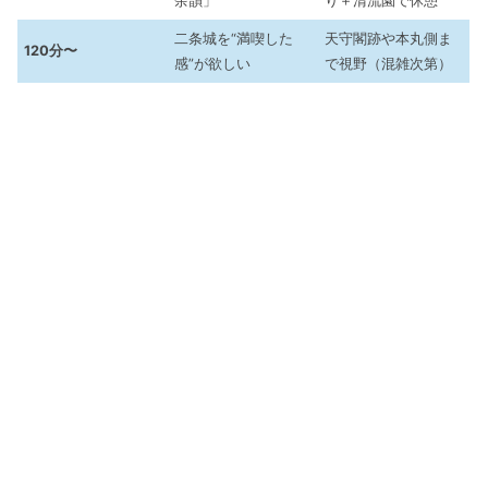
余韻」
り＋清流園で休憩
二条城を“満喫した
天守閣跡や本丸側ま
120分〜
感”が欲しい
で視野（混雑次第）