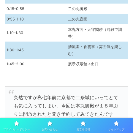
0:15–0:55
二の丸御殿
0:55–1:10
二の丸庭園
本丸方面・天守閣跡（混雑で調
1:10–1:30
整）
清流園・香雲亭（雰囲気を楽し
1:30–1:45
む）
1:45–2:00
展示収蔵館→出口
突然ですが私七年前に京都で二条城にいってとて
も気に入ってしまい。今回は本丸御殿が１８年ぶ
りに開放されたと聞き予約してみてきたんです
が、当然そのあと二の丸御殿も観たので結局２時
プライバシーポリシー
お問い合わせ
運営者情報
サイトマップ
間半程度を二条城ですごしました。鶯張りの説明