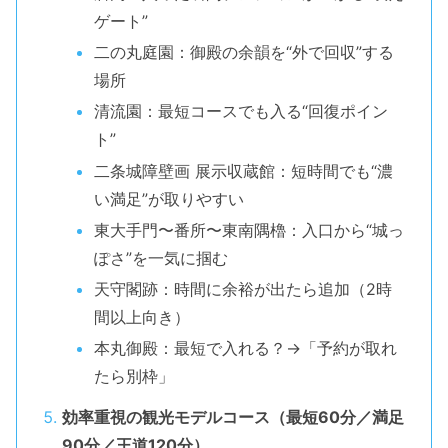
ゲート”
二の丸庭園：御殿の余韻を“外で回収”する
場所
清流園：最短コースでも入る“回復ポイン
ト”
二条城障壁画 展示収蔵館：短時間でも“濃
い満足”が取りやすい
東大手門〜番所〜東南隅櫓：入口から“城っ
ぽさ”を一気に掴む
天守閣跡：時間に余裕が出たら追加（2時
間以上向き）
本丸御殿：最短で入れる？→「予約が取れ
たら別枠」
効率重視の観光モデルコース（最短60分／満足
90分／王道120分）