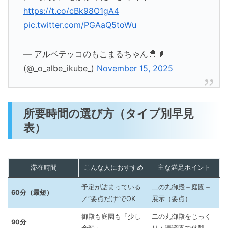
https://t.co/cBk98O1gA4
pic.twitter.com/PGAaQ5toWu
— アルベテッコのもこまるちゃん🐣🔰
(@_o_albe_ikube_)
November 15, 2025
所要時間の選び方（タイプ別早見
表）
滞在時間
こんな人におすすめ
主な満足ポイント
予定が詰まっている
二の丸御殿＋庭園＋
60分（最短）
／“要点だけ”でOK
展示（要点）
御殿も庭園も「少し
二の丸御殿をじっく
90分