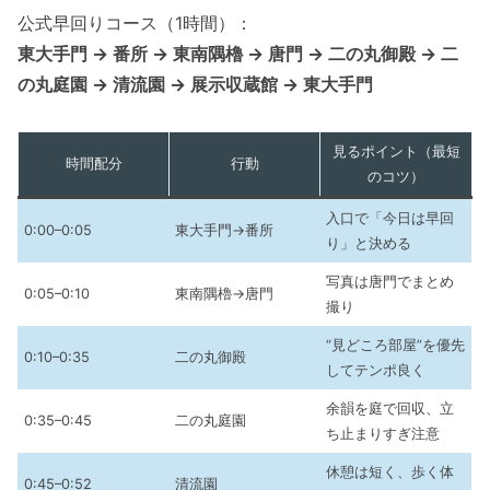
公式早回りコース（1時間）：
東大手門 → 番所 → 東南隅櫓 → 唐門 → 二の丸御殿 → 二
の丸庭園 → 清流園 → 展示収蔵館 → 東大手門
見るポイント（最短
時間配分
行動
のコツ）
入口で「今日は早回
0:00–0:05
東大手門→番所
り」と決める
写真は唐門でまとめ
0:05–0:10
東南隅櫓→唐門
撮り
“見どころ部屋”を優先
0:10–0:35
二の丸御殿
してテンポ良く
余韻を庭で回収、立
0:35–0:45
二の丸庭園
ち止まりすぎ注意
休憩は短く、歩く体
0:45–0:52
清流園