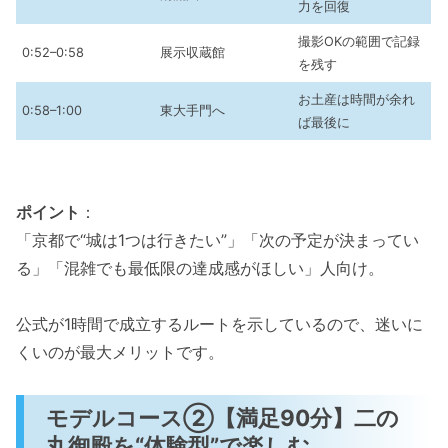
力を回復
撮影OKの範囲で記録
0:52–0:58
展示収蔵館
を残す
お土産は時間が余れ
0:58–1:00
東大手門へ
ば最後に
ポイント
：
「京都で“城は1つは行きたい”」「次の予定が決まってい
る」「混雑でも最低限の達成感がほしい」人向け。
公式が1時間で成立するルートを示しているので、迷いに
くいのが最大メリットです。
モデルコース②【満足90分】二の
丸御殿を“体験型”で楽しむ