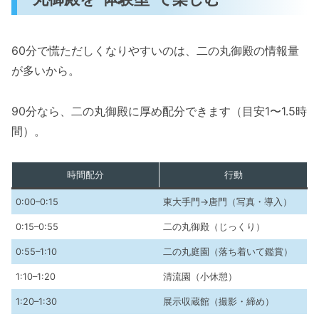
60分で慌ただしくなりやすいのは、二の丸御殿の情報量
が多いから。
90分なら、二の丸御殿に厚め配分できます（目安1〜1.5時
間）。
時間配分
行動
0:00–0:15
東大手門→唐門（写真・導入）
0:15–0:55
二の丸御殿（じっくり）
0:55–1:10
二の丸庭園（落ち着いて鑑賞）
1:10–1:20
清流園（小休憩）
1:20–1:30
展示収蔵館（撮影・締め）