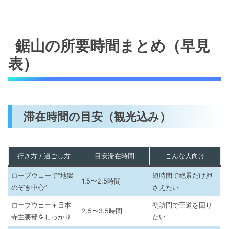
鋸山の所要時間まとめ（早見
表）
滞在時間の目安（観光込み）
行き方 / 過ごし方
目安滞在時間
こんな人向け
ロープウェーで“地獄
短時間で絶景だけ押
1.5〜2.5時間
のぞき中心”
さえたい
ロープウェー＋日本
初訪問で王道を回り
2.5〜3.5時間
寺主要部をしっかり
たい