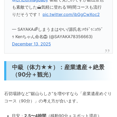
も素敵でした🗻気軽に登れる1時間コースも流行
りだそうです！
pic.twitter.com/jbGgCwXoc2
— SAYAKA🌈しまうまはやい/源氏名:ﾊｳﾄﾞｩﾆｮｳﾄﾞ
ｩ Kenちゃん命名🦁 (@SAYAKA78356663)
December 13, 2025
中級（体力★★）：産業遺産＋絶景
（90分＋観光）
石切場跡など“鋸山らしさ”を増やすなら「産業遺産めぐり
コース（90分）」の考え方が合います。
目安：
2.5〜4時間
（移動90分＋スポット滞在）