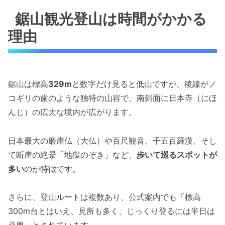
鋸山観光登山は時間がかかる
理由
鋸山は標高
329m
と数字だけ見ると低山ですが、稜線がノ
コギリの歯のような独特の山容で、南斜面に日本寺（にほ
んじ）の広大な境内が広がります。
日本最大の磨崖仏（大仏）や百尺観音、千五百羅漢、そし
て断崖の絶景「地獄のぞき」など、
歩いて巡るスポットが
多い
のが特徴です。
さらに、登山ルートは複数あり、公式案内でも「標高
300m台とはいえ、見所も多く、じっくり登るには半日は