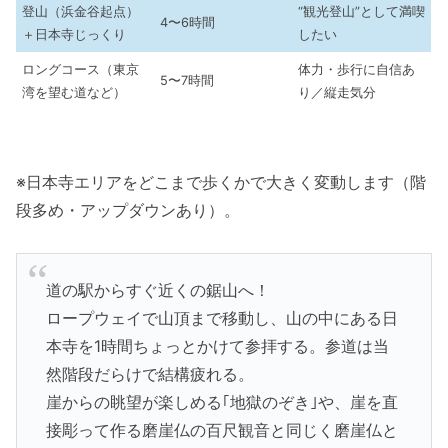
登山（浜金谷起点）
“観光登山”として満喫
4〜6時間
＋日本寺じっくり
したい
ロングコース（東京
体力・歩行に自信あ
5〜7時間
湾を望む道など）
り／縦走気分
※日本寺エリアをどこまで歩くかで大きく変動します（階
段多め・アップダウンあり）。
道の駅からすぐ近くの鋸山へ！
ロープウェイで山頂まで移動し、山の中にある日
本寺を1時間ちょっとかけて参拝する。参道は当
然階段だらけで結構疲れる。
崖からの眺望が楽しめる｢地獄のぞき｣や、崖を直
接彫って作る磨崖仏の百尺観音と同じく磨崖仏と