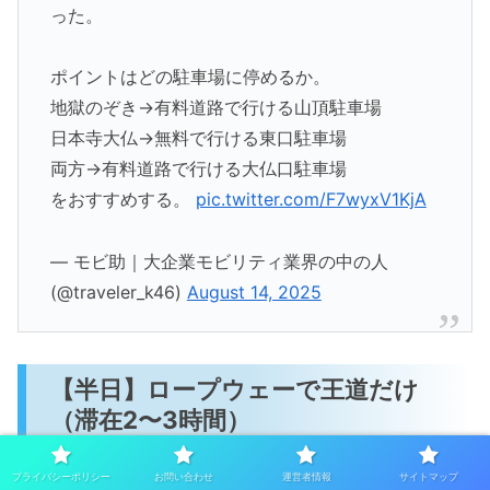
った。
ポイントはどの駐車場に停めるか。
地獄のぞき→有料道路で行ける山頂駐車場
日本寺大仏→無料で行ける東口駐車場
両方→有料道路で行ける大仏口駐車場
をおすすめする。
pic.twitter.com/F7wyxV1KjA
— モビ助｜大企業モビリティ業界の中の人
(@traveler_k46)
August 14, 2025
【半日】ロープウェーで王道だけ
（滞在2〜3時間）
プライバシーポリシー
お問い合わせ
運営者情報
サイトマップ