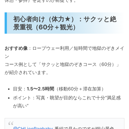
初心者向け（体力★）：サクッと絶
景重視（60分＋観光）
おすすめ像
：ロープウェー利用／短時間で地獄のぞきメイ
ン
コース例として「サクッと地獄のぞきコース（60分）」
が紹介されています。
目安：
1.5〜2.5時間
（移動60分＋滞在加算）
ポイント：写真・眺望が目的ならこれで十分“満足感
が高い”
@CHLionRagbaby
番組で見たのですが鋸山景色