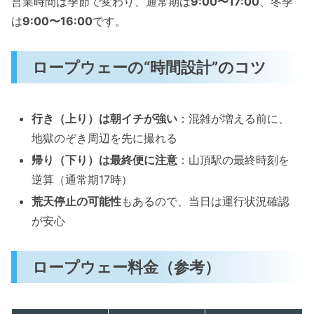
営業時間は季節で変わり、通常期は
9:00〜17:00
、冬季
は
9:00〜16:00
です。
ロープウェーの“時間設計”のコツ
行き（上り）は朝イチが強い
：混雑が増える前に、
地獄のぞき周辺を先に撮れる
帰り（下り）は最終便に注意
：山頂駅の最終時刻を
逆算（通常期17時）
荒天停止の可能性
もあるので、当日は運行状況確認
が安心
ロープウェー料金（参考）