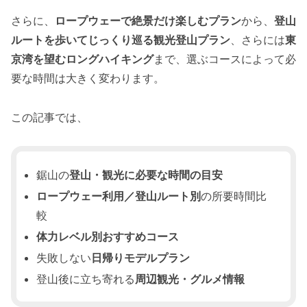
さらに、
ロープウェーで絶景だけ楽しむプラン
から、
登山
ルートを歩いてじっくり巡る観光登山プラン
、さらには
東
京湾を望むロングハイキング
まで、選ぶコースによって必
要な時間は大きく変わります。
この記事では、
鋸山の
登山・観光に必要な時間の目安
ロープウェー利用／登山ルート別
の所要時間比
較
体力レベル別おすすめコース
失敗しない
日帰りモデルプラン
登山後に立ち寄れる
周辺観光・グルメ情報