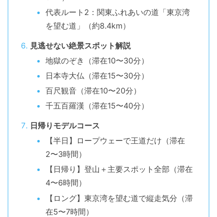
代表ルート2：関東ふれあいの道「東京湾
を望む道」（約8.4km）
見逃せない絶景スポット解説
地獄のぞき（滞在10〜30分）
日本寺大仏（滞在15〜30分）
百尺観音（滞在10〜20分）
千五百羅漢（滞在15〜40分）
日帰りモデルコース
【半日】ロープウェーで王道だけ（滞在
2〜3時間）
【日帰り】登山＋主要スポット全部（滞在
4〜6時間）
【ロング】東京湾を望む道で縦走気分（滞
在5〜7時間）