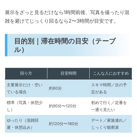
展示をざっと見るだけなら1時間前後、写真を撮ったり混
雑を避けてじっくり回るなら2〜3時間が目安です。
目的別｜滞在時間の目安（テーブ
ル）
回り方
目安時間
こんな人におすすめ
主要展示だけ・空い
スキマ時間／次の予
約60分
ている場合
定がある
標準（写真・休憩少
初めて行く／定番を
約90分〜120分
し）
一通り見たい
ゆったり（混雑回
デート／家族連れ／
約120分〜180分
避・休憩込み）
じっくり観察派