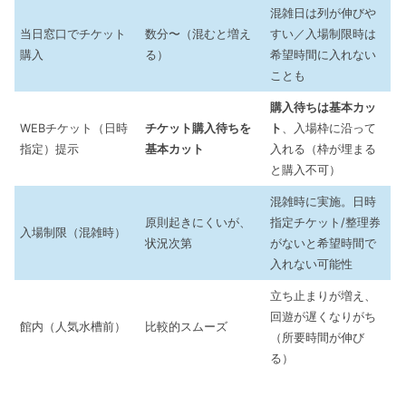
混雑日は列が伸びや
当日窓口でチケット
数分〜（混むと増え
すい／入場制限時は
購入
る）
希望時間に入れない
ことも
購入待ちは基本カッ
WEBチケット（日時
チケット購入待ちを
ト
、入場枠に沿って
指定）提示
基本カット
入れる（枠が埋まる
と購入不可）
混雑時に実施。日時
原則起きにくいが、
指定チケット/整理券
入場制限（混雑時）
状況次第
がないと希望時間で
入れない可能性
立ち止まりが増え、
回遊が遅くなりがち
館内（人気水槽前）
比較的スムーズ
（所要時間が伸び
る）