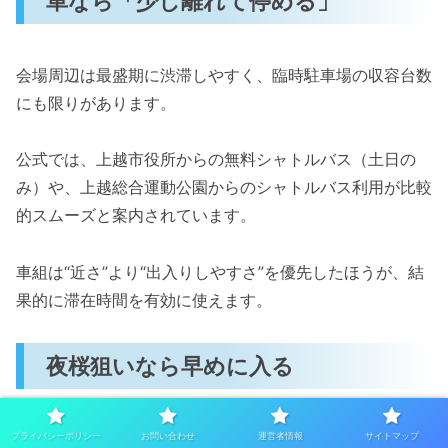
車なら「少し離れて停める」
会場周辺は最盛期に渋滞しやすく、臨時駐車場の収容台数
にも限りがあります。
公式では、上越市役所からの無料シャトルバス（土日の
み）や、上越総合運動公園からのシャトルバス利用が比較
的スムーズと案内されています。
車組は“近さ”より“出入りしやすさ”を優先したほうが、結
果的に滞在時間を有効に使えます。
夜桜狙いなら早めに入る
高田の夜桜は本当に強いので、つい日没後に合わせて行き
プライバシーポリシー
お問い合わせ
運営者情報
サイトマップ