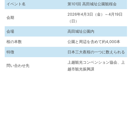
イベント名
第101回 高田城址公園観桜会
2026年4月3日（金）～4月19日
会期
（日）
会場
高田城址公園内
桜の本数
公園と周辺を含めて約4,000本
特徴
日本三大夜桜の一つに数えられる
上越観光コンベンション協会、上
問い合わせ先
越市観光振興課