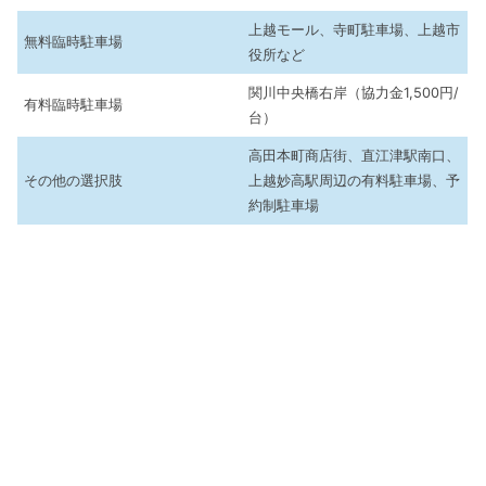
上越モール、寺町駐車場、上越市
無料臨時駐車場
役所など
関川中央橋右岸（協力金1,500円/
有料臨時駐車場
台）
高田本町商店街、直江津駅南口、
その他の選択肢
上越妙高駅周辺の有料駐車場、予
約制駐車場