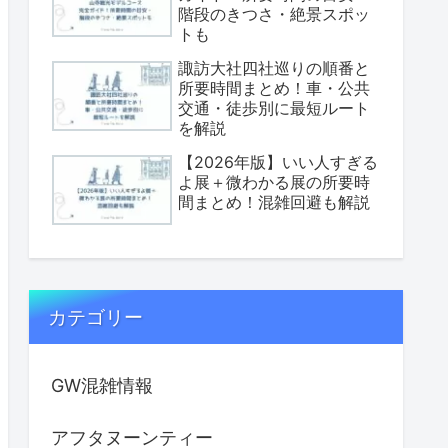
階段のきつさ・絶景スポッ
トも
諏訪大社四社巡りの順番と
所要時間まとめ！車・公共
交通・徒歩別に最短ルート
を解説
【2026年版】いい人すぎる
よ展＋微わかる展の所要時
間まとめ！混雑回避も解説
カテゴリー
GW混雑情報
アフタヌーンティー