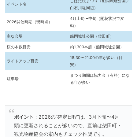
しばた桜まつり（船岡城址公園／
イベント名
白石川堤周辺）
4月上旬〜中旬（開花状況で変
2026開催時期（現時点）
動）
主な会場
船岡城址公園（柴田町）
桜の本数目安
約1,300本超（船岡城址公園）
18:30〜21:00の年が多い（目
ライトアップ目安
安）
まつり期間は協力金（有料）にな
駐車場
る年が多い
ポイント
：2026の“確定日程”は、3月下旬〜4月
頭に更新されることが多いので、直前は柴田町・
観光物産協会の案内もチェック推奨です。