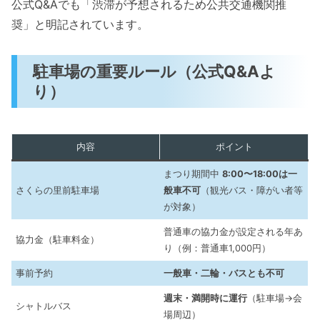
公式Q&Aでも「渋滞が予想されるため公共交通機関推
奨」と明記されています。
駐車場の重要ルール（公式Q&Aよ
り）
内容
ポイント
まつり期間中
8:00〜18:00は一
さくらの里前駐車場
般車不可
（観光バス・障がい者等
が対象）
普通車の協力金が設定される年あ
協力金（駐車料金）
り（例：普通車1,000円）
事前予約
一般車・二輪・バスとも不可
週末・満開時に運行
（駐車場→会
シャトルバス
場周辺）