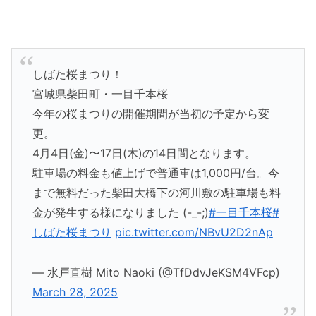
しばた桜まつり！
宮城県柴田町・一目千本桜
今年の桜まつりの開催期間が当初の予定から変
更。
4月4日(金)〜17日(木)の14日間となります。
駐車場の料金も値上げで普通車は1,000円/台。今
まで無料だった柴田大橋下の河川敷の駐車場も料
金が発生する様になりました (-_-;)
#一目千本桜
#
しばた桜まつり
pic.twitter.com/NBvU2D2nAp
— 水戸直樹 Mito Naoki (@TfDdvJeKSM4VFcp)
March 28, 2025