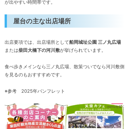
が出やすい時間帯です。
屋台の主な出店場所
出店要項では、出店場所として
船岡城址公園 三ノ丸広場
または
柴田大橋下の河川敷
が挙げられています。
食べ歩きメインなら三ノ丸広場、散策ついでなら河川敷側
を見るのもおすすすめです。
※参考 2025年パンフレット