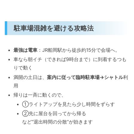
駐車場混雑を避ける攻略法
最強は電車
：JR船岡駅から徒歩約15分で会場へ。
車なら朝イチ（できれば9時台まで）に到着するつも
りで動く
満開の土日は、
案内に従って臨時駐車場→シャトル
利
用
帰りは一斉に動くので、
①ライトアップを見たら少し時間をずらす
②先に屋台を回ってから帰る
など“退出時間の分散”が効きます