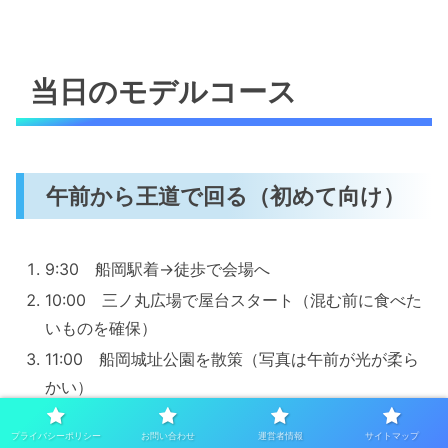
当日のモデルコース
午前から王道で回る（初めて向け）
9:30 船岡駅着→徒歩で会場へ
10:00 三ノ丸広場で屋台スタート（混む前に食べた
いものを確保）
11:00 船岡城址公園を散策（写真は午前が光が柔ら
かい）
13:00 白石川堤（一目千本桜）側へ歩いて“川沿いの
プライバシーポリシー
お問い合わせ
運営者情報
サイトマップ
桜並木”も堪能（公園とセットが強い）