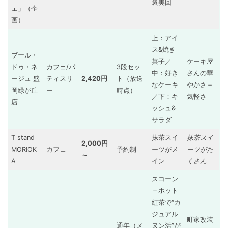
褒美回
ェ」（企
画）
上：アイ
ス&焼き
ブール・
菓子／
ケーキ屋
ドゥ・ネ
カフェ/パ
3段セッ
中：好き
さんの華
ージュ 盛
ティスリ
2,420円
ト（放送
なケーキ
やかさ＋
岡緑が丘
ー
時点）
／下：キ
気軽さ
店
ッシュ&
サラダ
T stand
抹茶スイ
抹茶スイ
2,000円
MORIOK
カフェ
予約制
ーツがメ
ーツがた
～
A
イン
くさん
スコーン
＋ポット
紅茶で“カ
ジュアル
町家改装
通年（メ
ヌン活”が