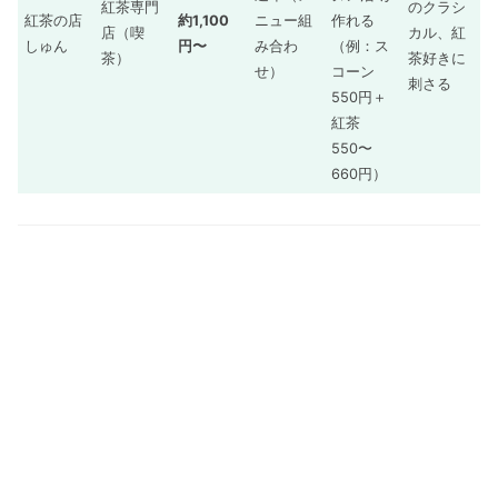
紅茶専門
のクラシ
紅茶の店
約1,100
ニュー組
作れる
店（喫
カル、紅
しゅん
円〜
み合わ
（例：ス
茶）
茶好きに
せ）
コーン
刺さる
550円＋
紅茶
550〜
660円）