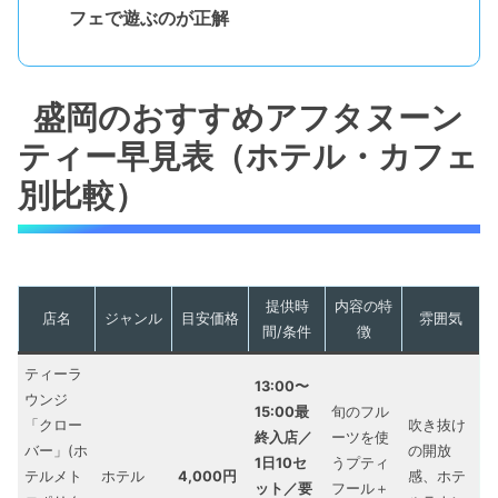
フェで遊ぶのが正解
盛岡のおすすめアフタヌーン
ティー早見表（ホテル・カフェ
別比較）
提供時
内容の特
店名
ジャンル
目安価格
雰囲気
間/条件
徴
ティーラ
13:00〜
ウンジ
15:00最
旬のフル
「クロー
吹き抜け
終入店／
ーツを使
バー」(ホ
の開放
1日10セ
うプティ
テルメト
ホテル
4,000円
感、ホテ
ット／要
フール＋