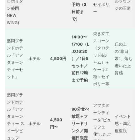
ロポリタ
ルラウン
予約（3
セイボリ
ン盛岡
ジの王道
日前ま
ー
NEW
で）
WING)
焼き立て
14:00〜
盛岡グラ
スコーン
17:00（L
丘の上
ンドホテ
（クロテ
.O.16:30
の“非日
ル「アフ
ッド&ジ
ホテル
4,500円
）／1日5
常”、落ち
タヌーン
ャム）＋
セット／
着いた上
ティーセ
ケーキ2
前日17時
質感
ット」
種＋セイ
まで予約
ボリー等
盛岡グラ
ンドホテ
アフタヌ
ル「アフ
90分食べ
ーンティ
タヌーン
放題＋フ
イベント
4,500
ーを“ビュ
ティー ス
ホテル
リードリ
感・満足
円〜
ッフェ
イーツビ
ンク／開
度重視
化”したご
ュッフ
催日限定