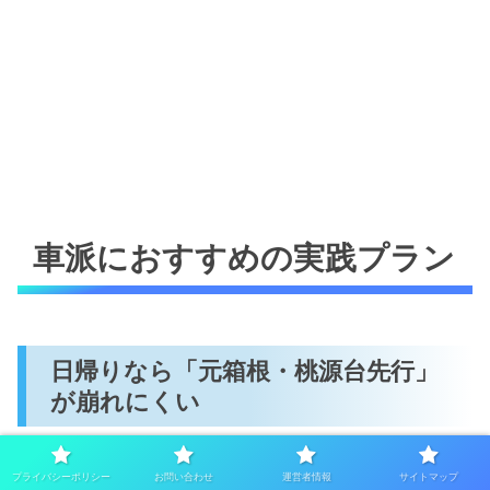
車派におすすめの実践プラン
日帰りなら「元箱根・桃源台先行」
が崩れにくい
日帰りで箱根を回るなら、
朝のうちに元箱根または桃源台
プライバシーポリシー
お問い合わせ
運営者情報
サイトマップ