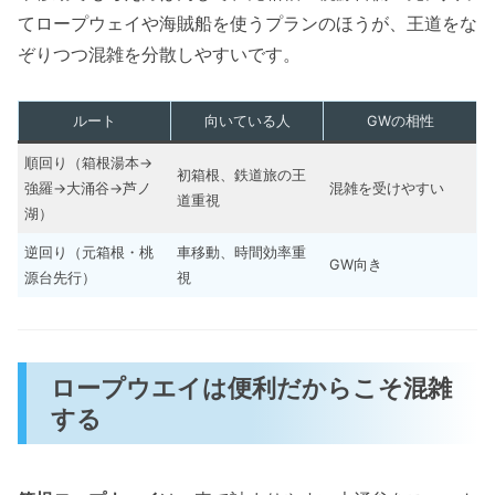
てロープウェイや海賊船を使うプランのほうが、王道をな
ぞりつつ混雑を分散しやすいです。
ルート
向いている人
GWの相性
順回り（箱根湯本→
初箱根、鉄道旅の王
強羅→大涌谷→芦ノ
混雑を受けやすい
道重視
湖）
逆回り（元箱根・桃
車移動、時間効率重
GW向き
源台先行）
視
ロープウエイは便利だからこそ混雑
する