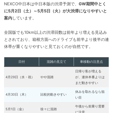
NEXCO中日本は中日本版の渋滞予測で、
GW期間中とく
に5月2日（土）～5月5日（火）が大渋滞になりやすいと
案内
しています。
全国版でも10km以上の渋滞回数は前年より増える見込み
とされており、箱根方面へのドライブも前半より後半の連
休帯が重くなりやすいと見ておくのが自然です。
日付
混雑の見立て
車移動の注意点
日帰り客が増える
4月29日（水・祝）
やや混雑
が、連休本番よりは
まだ動きやすい
休みを取れるなら狙
4月30日（木）
比較的動きやすい
い目
午後から前乗り需要
5月1日（金）
徐々に混雑
に注意