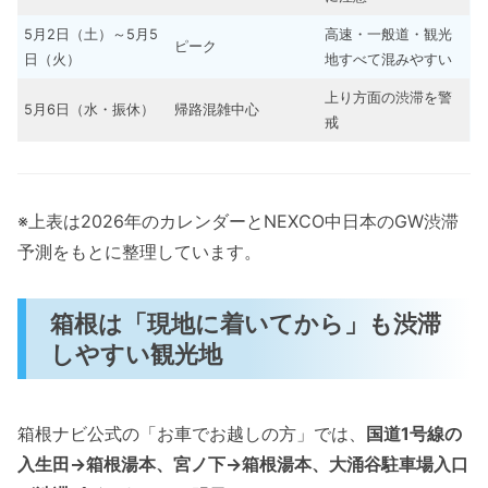
5月2日（土）～5月5
高速・一般道・観光
ピーク
日（火）
地すべて混みやすい
上り方面の渋滞を警
5月6日（水・振休）
帰路混雑中心
戒
※上表は2026年のカレンダーとNEXCO中日本のGW渋滞
予測をもとに整理しています。
箱根は「現地に着いてから」も渋滞
しやすい観光地
箱根ナビ公式の「お車でお越しの方」では、
国道1号線の
入生田→箱根湯本、宮ノ下→箱根湯本、大涌谷駐車場入口