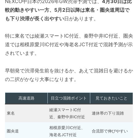
NEXCO中日本の2026年GW渋滞予測では、
4月30日は比
較的動きやすい一方、5月2日以降は東名・圏央道周辺で
も下り渋滞が長く出やすい
日があります。
特に東名では綾瀬スマートIC付近、秦野中井IC付近、圏央
道では相模原愛川IC付近や海老名JCT付近で混雑予測が示
されています。
早朝発で渋滞発生前を抜けるか、あえて混雑日を避けるか
の二択がかなり大事になります。
高速道路
目立つ混雑ポイント
見ておきたいこと
綾瀬スマートIC付
東名
連休帯の下り混雑
近、秦野中井IC付近
相模原愛川IC付近、
圏央道
合流部で伸びやすい
海老名JCT付近