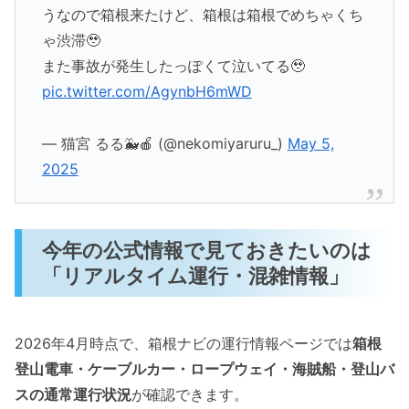
うなので箱根来たけど、箱根は箱根でめちゃくち
ゃ渋滞🥹
また事故が発生したっぽくて泣いてる🥹
pic.twitter.com/AgynbH6mWD
— 猫宮 るる🐳🍎 (@nekomiyaruru_)
May 5,
2025
今年の公式情報で見ておきたいのは
「リアルタイム運行・混雑情報」
2026年4月時点で、箱根ナビの運行情報ページでは
箱根
登山電車・ケーブルカー・ロープウェイ・海賊船・登山バ
スの通常運行状況
が確認できます。