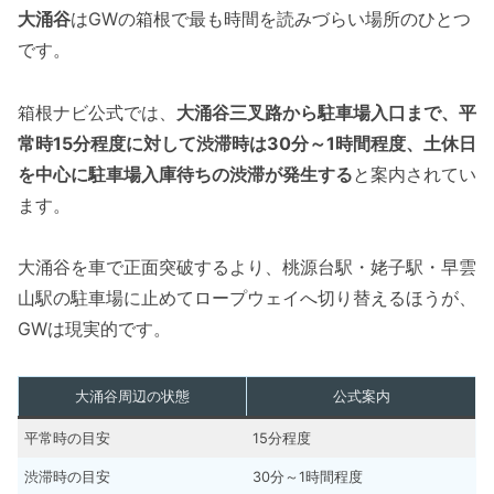
大涌谷
はGWの箱根で最も時間を読みづらい場所のひとつ
です。
箱根ナビ公式では、
大涌谷三叉路から駐車場入口まで、平
常時15分程度に対して渋滞時は30分～1時間程度、土休日
を中心に駐車場入庫待ちの渋滞が発生する
と案内されてい
ます。
大涌谷を車で正面突破するより、桃源台駅・姥子駅・早雲
山駅の駐車場に止めてロープウェイへ切り替えるほうが、
GWは現実的です。
大涌谷周辺の状態
公式案内
平常時の目安
15分程度
渋滞時の目安
30分～1時間程度