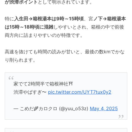
が渋滞ポイント
として明示されています。
特に
入生田→箱根湯本は9時～15時頃
、宮
ノ下→箱根湯本
は15時～18時頃に混雑
しやすいとされ、箱根の中で前後
両方向に詰まりやすいのが特徴です。
高速を抜けても時間の読みが甘いと、最後の数kmでかな
り削られます。
家でて2時間半で箱根神社⛩️
渋滞やばすぎ〜
pic.twitter.com/UYT7tux0y2
— こめだ🌾カロクロ (@yuu_o53z)
May 4, 2025