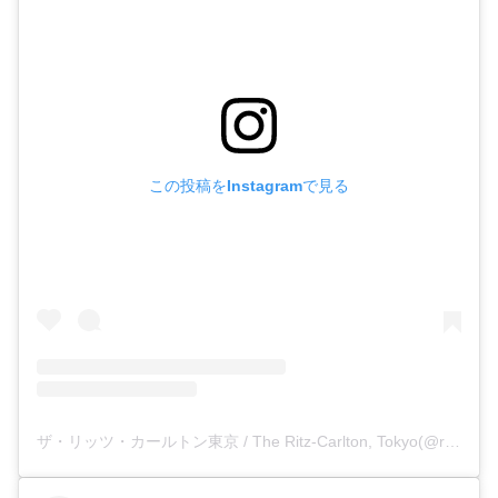
この投稿をInstagramで見る
ザ・リッツ・カールトン東京 / The Ritz-Carlton, Tokyo(@ritzcarltontokyo)がシェアした投稿