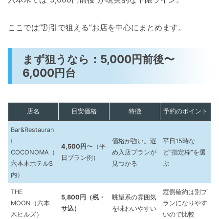
ここでは“割引で狙える”お店を中心にまとめます。
まず狙うなら：5,000円前後〜
6,000円台
店名
目安価格
特徴
予約のポイント
Bar&Restauran
t
価格が強い。遅
平日15時な
4,500円
〜（平
COCONOMA（
め入店プランが
ど“指定枠”を選
日プラン例）
六本木ホテルS
見つかる
ぶ
内）
THE
窓側確約は別プ
5,800円（税・
眺望系の雰囲気
MOON（六本
ランになりやす
サ込）
を味わいやすい
木ヒルズ）
いので比較