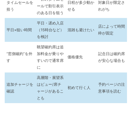
タイムセールを
日程が多少動か
対象日が限定さ
ールで割引表示
拾う
せる
れがち
のある日を狙う
平日・遅め入店
店によって時間
平日×狙い時間
（15時台など）
混雑も避けたい
枠が固定
を検討
眺望確約席は追
“窓側確約”を外
加料金が乗りや
記念日は確約席
価格優先
す
すいので通常席
が安心な場合も
に
高層階・展望系
追加チャージを
はビュー/席チ
予約ページの注
初めて行く人
確認
ャージがあるこ
意事項を読む
とも