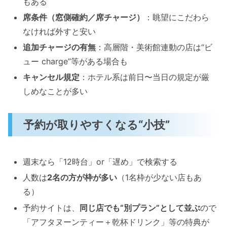
もある
席条件（窓側確約／席チャージ）
：眺望にこだわら
なければ外すと安い
追加チャージの有無
：高層階・美術館連動の店は“ビ
ュー charge”等がある場合も
キャンセル規定
：ホテル系は前日〜当日の規定が厳
しめなことが多い
予約が取りやすくなる“小技”
週末なら「12時台」or「遅め」で検索する
人数は
2名の方が枠が多い
（1名枠が少ない店もあ
る）
予約サイトは、
同じ店でも“別プラン”として並ぶ
ので
「アフタヌーンティー＋乾杯ドリンク」等の特典が