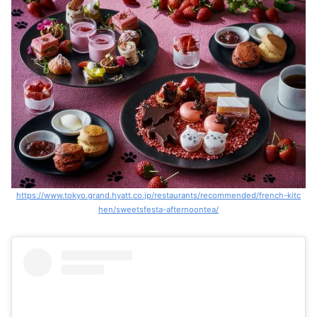
https://www.tokyo.grand.hyatt.co.jp/restaurants/recommended/french-kitc
hen/sweetsfesta-afternoontea/