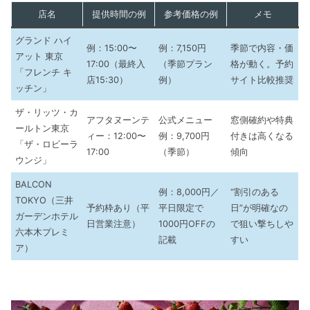
店名
提供時間の例
参考価格の例
メモ
グランド ハイ
例：15:00〜
例：7,150円
季節で内容・価
アット 東京
17:00（最終入
（季節プラン
格が動く。予約
「フレンチ キ
店15:30）
例）
サイト比較推奨
ッチン」
ザ・リッツ・カ
アフタヌーンテ
公式メニュー
窓側確約や特典
ールトン東京
ィー：12:00〜
例：9,700円
付きは高くなる
「ザ・ロビーラ
17:00
（季節）
傾向
ウンジ」
BALCON
例：8,000円／
“割引のある
TOKYO（三井
予約枠あり（平
平日限定で
日”が明確なの
ガーデンホテル
日営業注意）
1000円OFFの
で狙い撃ちしや
六本木プレミ
記載
すい
ア）