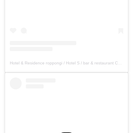
Hotel & Residence roppongi / Hotel S / bar & restaurant COCONOMA(@hr_roppongi)がシェアした投稿