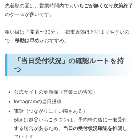
先着順の園は、営業時間内でも
いちごが無くなり次第終了
のケースが多いです。
狙い目は「開園〜30分」。都市近郊ほど埋まりやすいの
で、
移動は早め
がおすすめ。
「当日受付状況」の確認ルートを持
つ
公式サイトの更新欄（営業日の告知）
Instagramの当日投稿
電話（つながりにくい園もある）
例えば越谷いちごタウンは、予約枠の後に一般受付
する場合があるため、
当日の受付状況確認を推奨
し
ています。