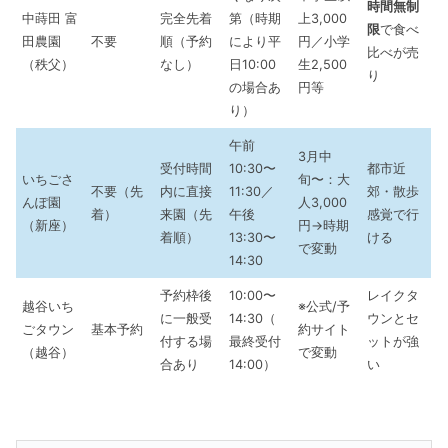
時間無制
中蒔田 富
完全先着
第（時期
上3,000
限
で食べ
田農園
不要
順（予約
により平
円／小学
比べが売
（秩父）
なし）
日10:00
生2,500
り
の場合あ
円等
り）
午前
3月中
受付時間
10:30〜
都市近
いちごさ
旬〜：大
不要（先
内に直接
11:30／
郊・散歩
んぽ園
人3,000
着）
来園（先
午後
感覚で行
（新座）
円→時期
着順）
13:30〜
ける
で変動
14:30
予約枠後
10:00〜
レイクタ
越谷いち
※公式/予
に一般受
14:30（
ウンとセ
ごタウン
基本予約
約サイト
付する場
最終受付
ットが強
（越谷）
で変動
合あり
14:00）
い