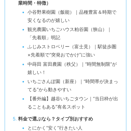
業時間・特徴）
小谷野果樹園（飯能）｜品種豊富＆時期で
安くなるのが嬉しい
観光農園いちごハウス粕谷園（狭山）｜
「先着順」明記
ふじみストロベリー（富士見）｜駅徒歩圏
×先着順で“突発おでかけ”に強い
中蒔田 富田農園（秩父）｜“時間無制限”が
嬉しい！
いちごさんぽ園（新座）｜“時間帯が決まっ
てる”から動きやすい
【番外編】越谷いちごタウン｜“当日枠が出
ることもある”有名スポット
料金で選ぶなら？タイプ別おすすめ
とにかく“安く”行きたい人