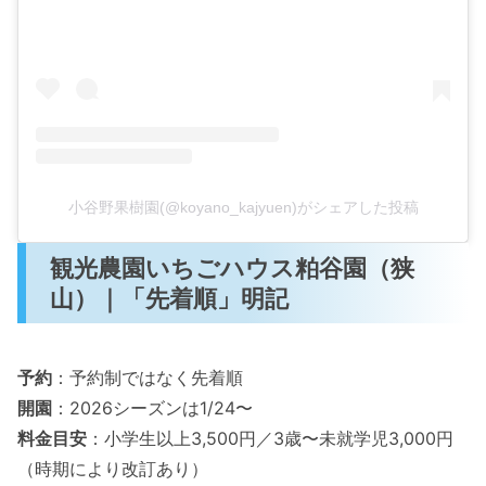
小谷野果樹園(@koyano_kajyuen)がシェアした投稿
観光農園いちごハウス粕谷園（狭
山）｜「先着順」明記
予約
：予約制ではなく先着順
開園
：2026シーズンは1/24〜
料金目安
：小学生以上3,500円／3歳〜未就学児3,000円
（時期により改訂あり）