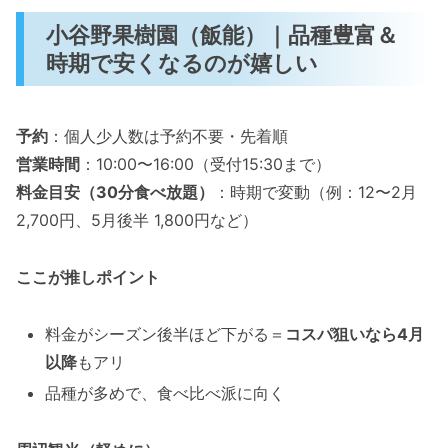
小谷野果樹園（飯能）｜品種豊富＆
時期で安くなるのが嬉しい
予約
：個人少人数は予約不要・先着順
営業時間
：10:00〜16:00（受付15:30まで）
料金目安（30分食べ放題）
：時期で変動（例：12〜2月
2,700円、5月後半 1,800円など）
ここが推しポイント
料金がシーズン後半ほど下がる＝
コスパ狙いなら4月
以降
もアリ
品種が多めで、食べ比べ派に向く