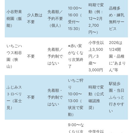
時期で変
10:00〜
品種多
小谷野果
先着順／
動（例：
少人数は
16:00（
め・練乳
樹園（飯
予約不要
12〜2月
不要
受付〜
無料サー
能）
（個人）
2,700
15:30）
ビス
円〜）
小学生以
2026は
いちごハ
※赤い実
先着順／
上3,500
1/24開
ウス粕谷
がなくな
不要
予約制で
円／3
園・品種
園（狭
り次第終
はない
歳〜
に“あまり
山）
了
3,000円
ん”等
いちご狩
駅徒歩
ふじみス
り
時期で変
先着順・
圏・当日
トロベリ
10:00〜
動（公式
不要
予約制で
ふらっと
ー（富士
13:00（
確認推
はない
行きやす
見）
状況で変
奨）
い
動）
9:00〜な
くなり次
中学生以