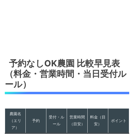
予約なしOK農園 比較早見表
（料金・営業時間・当日受付ル
ール）
農園名
受付・ル
営業時間
料金（目
（エリ
予約
ポイント
ール
（目安）
安）
ア）