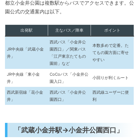
都立小金井公園は複数駅からバスでアクセスできます。公
園公式の交通案内は以下。
出発駅
主なバス／降車
ポイント
西武バス「小金井公
本数多めで定番。た
JR中央線「武蔵小金
園西口」／関東バス
てもの園方面に寄せ
井」
「江戸東京たてもの
やすい
園前」など
JR中央線「東小金
CoCoバス「小金井公
小回りが利くルート
井」
園入口」
西武新宿線「花小金
西武バス「小金井公
西武線ユーザーに便
井」
園西口」
利
「武蔵小金井駅→小金井公園西口」