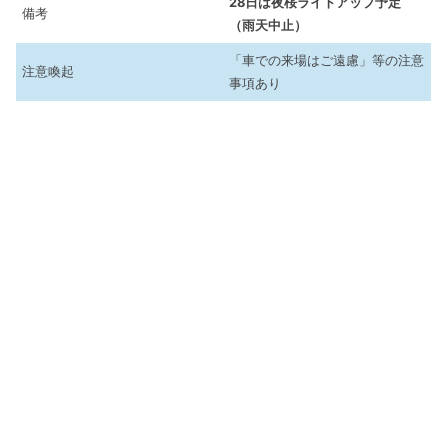
28日は夜桜ライトアップ予定
備考
（雨天中止）
「車での来場はご遠慮」等の注意
注意喚起
事項あり