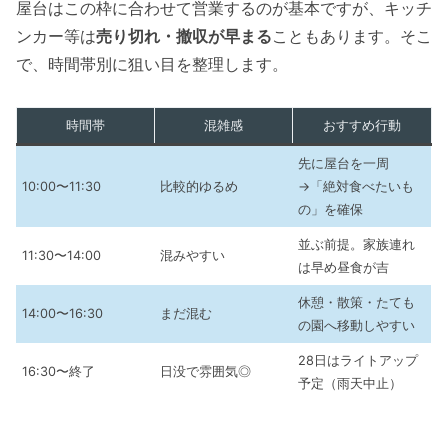
屋台はこの枠に合わせて営業するのが基本ですが、キッチ
ンカー等は
売り切れ・撤収が早まる
こともあります。そこ
で、時間帯別に狙い目を整理します。
時間帯
混雑感
おすすめ行動
先に屋台を一周
10:00〜11:30
比較的ゆるめ
→「絶対食べたいも
の」を確保
並ぶ前提。家族連れ
11:30〜14:00
混みやすい
は早め昼食が吉
休憩・散策・たても
14:00〜16:30
まだ混む
の園へ移動しやすい
28日はライトアップ
16:30〜終了
日没で雰囲気◎
予定（雨天中止）