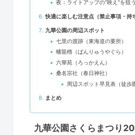
夜：ライトアップの“映え”を狙
快適に楽しむ注意点（禁止事項・持
九華公園の周辺スポット
七里の渡跡（東海道の要所）
蟠龍櫓（ばんりゅうやぐら）
六華苑（ろっかえん）
桑名宗社（春日神社）
周辺スポット早見表（徒歩圏
まとめ
九華公園さくらまつり2