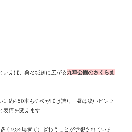
といえば、桑名城跡に広がる
九華公園のさくらま
いに約450本もの桜が咲き誇り、昼は淡いピンク
と表情を変えます。
り多くの来場者でにぎわうことが予想されていま