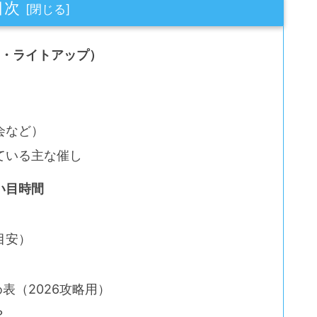
目次
日・ライトアップ）
会など）
ている主な催し
い目時間
目安）
表（2026攻略用）
？