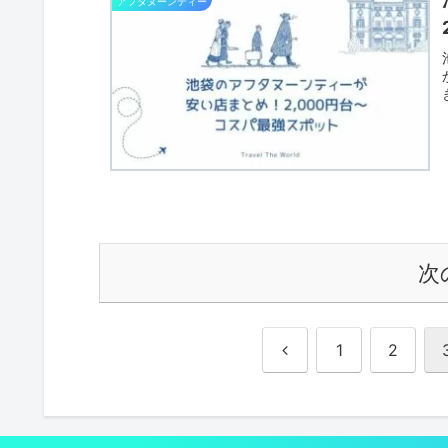
アフタヌーンティー
次
前
1
2
へ