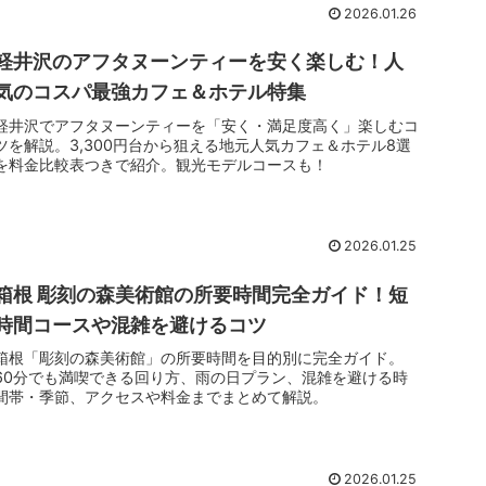
2026.01.26
軽井沢のアフタヌーンティーを安く楽しむ！人
気のコスパ最強カフェ＆ホテル特集
軽井沢でアフタヌーンティーを「安く・満足度高く」楽しむコ
ツを解説。3,300円台から狙える地元人気カフェ＆ホテル8選
を料金比較表つきで紹介。観光モデルコースも！
2026.01.25
箱根 彫刻の森美術館の所要時間完全ガイド！短
時間コースや混雑を避けるコツ
箱根「彫刻の森美術館」の所要時間を目的別に完全ガイド。
60分でも満喫できる回り方、雨の日プラン、混雑を避ける時
間帯・季節、アクセスや料金までまとめて解説。
2026.01.25