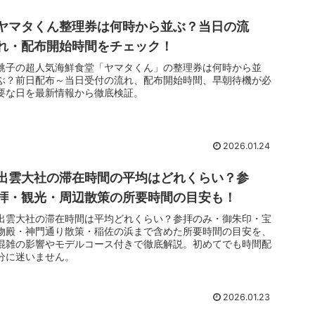
ヤマタくん整理券は何時から並ぶ？当日の流
れ・配布開始時間をチェック！
銚子の超人気海鮮食堂「ヤマタくん」の整理券は何時から並
ぶ？前日配布～当日受付の流れ、配布開始時間、早朝待機が必
要な日を最新情報から徹底検証。
2026.01.24
出雲大社の滞在時間の平均はどれくらい？参
拝・観光・周辺散策の所要時間の目安も！
出雲大社の滞在時間は平均どれくらい？参拝のみ・御朱印・宝
物殿・神門通り散策・稲佐の浜まで含めた所要時間の目安を、
混雑の影響やモデルコース付きで徹底解説。初めてでも時間配
分に迷いません。
2026.01.23