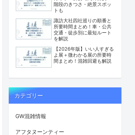
階段のきつさ・絶景スポッ
トも
諏訪大社四社巡りの順番と
所要時間まとめ！車・公共
交通・徒歩別に最短ルート
を解説
【2026年版】いい人すぎる
よ展＋微わかる展の所要時
間まとめ！混雑回避も解説
カテゴリー
GW混雑情報
アフタヌーンティー